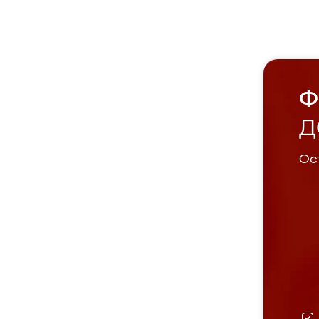
Ф
Д
Ост