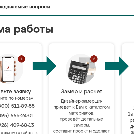
задаваемые вопросы
ма работы
вьте заявку
Замер и расчет
ите по номерам
Дизайнер-замерщик
800) 511-89-55
приедет к Вам с каталогом
материалов,
Вы
495) 665-24-01
проведёт детальные
р
926) 409-68-13
замеры,
д
составит проект и сделает
з
те заявку на сайте для