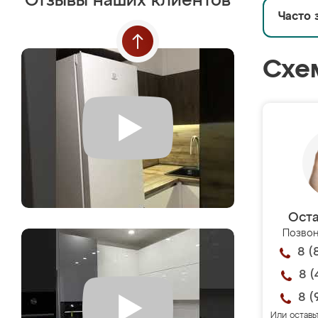
Отзывы наших клиентов
Часто 
Схе
Оста
Позвон
8 (
8 (
8 (
Или оставь