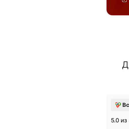
Д
Вс
5.0
из 