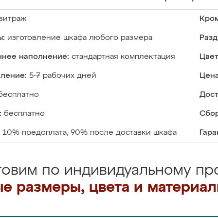
витраж
Кром
ы:
изготовление шкафа любого размера
Разд
ннее наполнение:
стандартная комплектация
Цвет
вление:
5-7 рабочих дней
Цена
бесплатно
Дост
:
бесплатно
Сбор
10% предоплата, 90% после доставки шкафа
Гара
товим по индивидуальному про
е размеры, цвета и материа