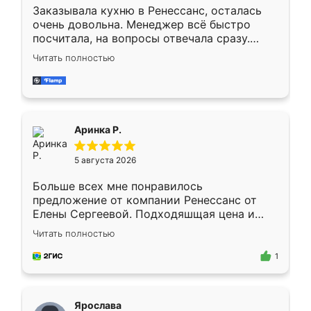
Заказывала кухню в Ренессанс, осталась
очень довольна. Менеджер всё быстро
посчитала, на вопросы отвечала сразу.
Замерщик приехал в субботу, подошёл к
Читать полностью
делу со всей ответственностью. Собрали
за день, ребята работали аккуратно, даже
пыли почти не было. Качество отличное,
ящики ходят плавно, ничего не скрипит.
Всё подошло как влитое.
Аринка Р.
5 августа 2026
Больше всех мне понравилось
предложение от компании Ренессанс от
Елены Сергеевой. Подходяшщая цена и
короткие сроки изготовления. Приехавший
Читать полностью
для замера сотрудник Владислав
предложил по моему эскизу самый
1
подходящий вариант шкафа. Немного его
видоизменил, получилось даже лучше, чем
я хотела.
Ярослава