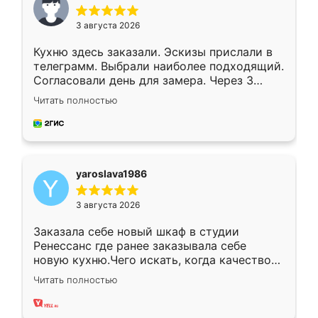
3 августа 2026
Кухню здесь заказали. Эскизы прислали в
телеграмм. Выбрали наиболее подходящий.
Согласовали день для замера. Через 3
недели кухня была уже готова. Остались
Читать полностью
довольны работой. Спасибо Ренессанс
мебель за качественную работу!
yaroslava1986
3 августа 2026
Заказала себе новый шкаф в студии
Ренессанс где ранее заказывала себе
новую кухню.Чего искать, когда качеством
вполне довольна. Служит кухня уже почти
Читать полностью
два года, нареканий нет.