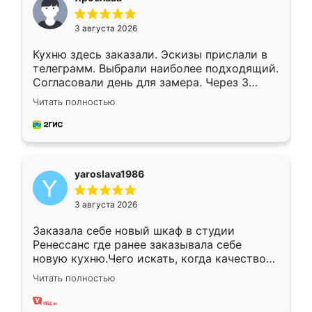
3 августа 2026
Кухню здесь заказали. Эскизы прислали в
телеграмм. Выбрали наиболее подходящий.
Согласовали день для замера. Через 3
недели кухня была уже готова. Остались
Читать полностью
довольны работой. Спасибо Ренессанс
мебель за качественную работу!
yaroslava1986
3 августа 2026
Заказала себе новый шкаф в студии
Ренессанс где ранее заказывала себе
новую кухню.Чего искать, когда качеством
вполне довольна. Служит кухня уже почти
Читать полностью
два года, нареканий нет.