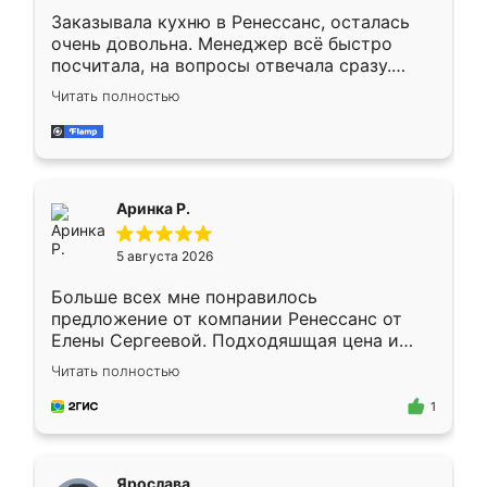
Заказывала кухню в Ренессанс, осталась
очень довольна. Менеджер всё быстро
посчитала, на вопросы отвечала сразу.
Замерщик приехал в субботу, подошёл к
Читать полностью
делу со всей ответственностью. Собрали
за день, ребята работали аккуратно, даже
пыли почти не было. Качество отличное,
ящики ходят плавно, ничего не скрипит.
Всё подошло как влитое.
Аринка Р.
5 августа 2026
Больше всех мне понравилось
предложение от компании Ренессанс от
Елены Сергеевой. Подходяшщая цена и
короткие сроки изготовления. Приехавший
Читать полностью
для замера сотрудник Владислав
предложил по моему эскизу самый
1
подходящий вариант шкафа. Немного его
видоизменил, получилось даже лучше, чем
я хотела.
Ярослава