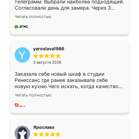
телеграмм. Выбрали наиболее подходящий.
Согласовали день для замера. Через 3
недели кухня была уже готова. Остались
Читать полностью
довольны работой. Спасибо Ренессанс
мебель за качественную работу!
yaroslava1986
3 августа 2026
Заказала себе новый шкаф в студии
Ренессанс где ранее заказывала себе
новую кухню.Чего искать, когда качеством
вполне довольна. Служит кухня уже почти
Читать полностью
два года, нареканий нет.
Ярослава