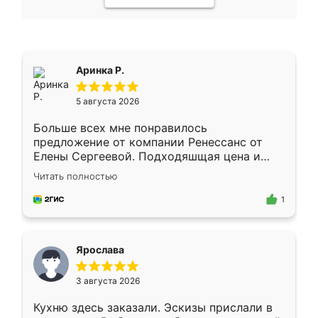
Аринка Р.
5 августа 2026
Больше всех мне понравилось
предложение от компании Ренессанс от
Елены Сергеевой. Подходяшщая цена и
короткие сроки изготовления. Приехавший
Читать полностью
для замера сотрудник Владислав
предложил по моему эскизу самый
1
подходящий вариант шкафа. Немного его
видоизменил, получилось даже лучше, чем
я хотела.
Ярослава
3 августа 2026
Кухню здесь заказали. Эскизы прислали в