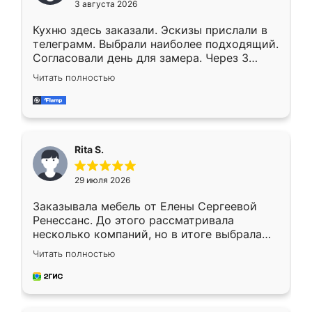
3 августа 2026
Кухню здесь заказали. Эскизы прислали в
телеграмм. Выбрали наиболее подходящий.
Согласовали день для замера. Через 3
недели кухня была уже готова. Остались
Читать полностью
довольны работой. Спасибо Ренессанс
мебель за качественную работу!
Rita S.
29 июля 2026
Заказывала мебель от Елены Сергеевой
Ренессанс. До этого рассматривала
несколько компаний, но в итоге выбрала
эту. Сначала обговорили условия, потом
Читать полностью
приехал замерщик, всё спокойно объяснил
и снял размеры. Изготовили в срок, с
доставкой тоже никаких проблем не
возникло. Сборку выполнили аккуратно,