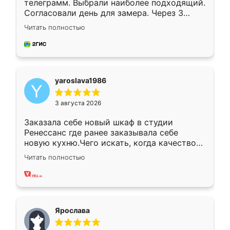
телеграмм. Выбрали наиболее подходящий.
Согласовали день для замера. Через 3
недели кухня была уже готова. Остались
Читать полностью
довольны работой. Спасибо Ренессанс
мебель за качественную работу!
yaroslava1986
3 августа 2026
Заказала себе новый шкаф в студии
Ренессанс где ранее заказывала себе
новую кухню.Чего искать, когда качеством
вполне довольна. Служит кухня уже почти
Читать полностью
два года, нареканий нет.
Ярослава