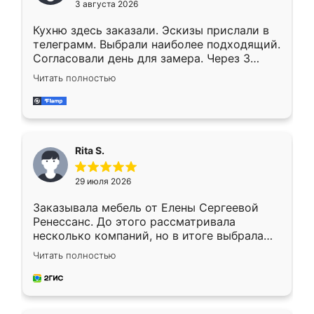
3 августа 2026
Кухню здесь заказали. Эскизы прислали в
телеграмм. Выбрали наиболее подходящий.
Согласовали день для замера. Через 3
недели кухня была уже готова. Остались
Читать полностью
довольны работой. Спасибо Ренессанс
мебель за качественную работу!
Rita S.
29 июля 2026
Заказывала мебель от Елены Сергеевой
Ренессанс. До этого рассматривала
несколько компаний, но в итоге выбрала
эту. Сначала обговорили условия, потом
Читать полностью
приехал замерщик, всё спокойно объяснил
и снял размеры. Изготовили в срок, с
доставкой тоже никаких проблем не
возникло. Сборку выполнили аккуратно,