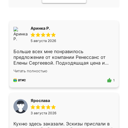
Аринка Р.
5 августа 2026
Больше всех мне понравилось
предложение от компании Ренессанс от
Елены Сергеевой. Подходяшщая цена и
короткие сроки изготовления. Приехавший
Читать полностью
для замера сотрудник Владислав
предложил по моему эскизу самый
1
подходящий вариант шкафа. Немного его
видоизменил, получилось даже лучше, чем
я хотела.
Ярослава
3 августа 2026
Кухню здесь заказали. Эскизы прислали в