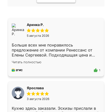
Аринка Р.
5 августа 2026
Больше всех мне понравилось
предложение от компании Ренессанс от
Елены Сергеевой. Подходяшщая цена и
короткие сроки изготовления. Приехавший
Читать полностью
для замера сотрудник Владислав
предложил по моему эскизу самый
1
подходящий вариант шкафа. Немного его
видоизменил, получилось даже лучше, чем
я хотела.
Ярослава
3 августа 2026
Кухню здесь заказали. Эскизы прислали в