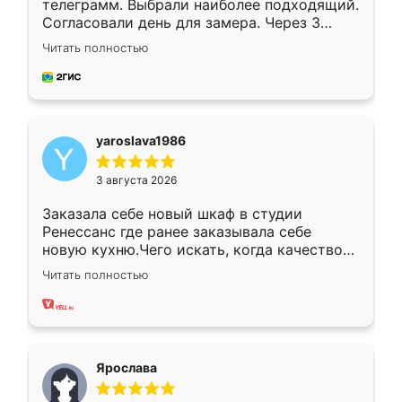
телеграмм. Выбрали наиболее подходящий.
Согласовали день для замера. Через 3
недели кухня была уже готова. Остались
Читать полностью
довольны работой. Спасибо Ренессанс
мебель за качественную работу!
yaroslava1986
3 августа 2026
Заказала себе новый шкаф в студии
Ренессанс где ранее заказывала себе
новую кухню.Чего искать, когда качеством
вполне довольна. Служит кухня уже почти
Читать полностью
два года, нареканий нет.
Ярослава