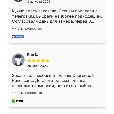
3 августа 2026
Кухню здесь заказали. Эскизы прислали в
телеграмм. Выбрали наиболее подходящий.
Согласовали день для замера. Через 3
недели кухня была уже готова. Остались
Читать полностью
довольны работой. Спасибо Ренессанс
мебель за качественную работу!
Rita S.
29 июля 2026
Заказывала мебель от Елены Сергеевой
Ренессанс. До этого рассматривала
несколько компаний, но в итоге выбрала
эту. Сначала обговорили условия, потом
Читать полностью
приехал замерщик, всё спокойно объяснил
и снял размеры. Изготовили в срок, с
доставкой тоже никаких проблем не
возникло. Сборку выполнили аккуратно,