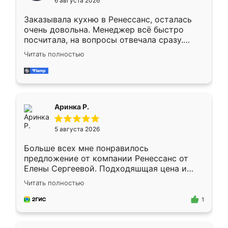
6 августа 2026
мебели буду заказывать только здесь.
Заказывала кухню в Ренессанс, осталась
очень довольна. Менеджер всё быстро
посчитала, на вопросы отвечала сразу.
Замерщик приехал в субботу, подошёл к
Читать полностью
делу со всей ответственностью. Собрали
за день, ребята работали аккуратно, даже
пыли почти не было. Качество отличное,
ящики ходят плавно, ничего не скрипит.
Всё подошло как влитое.
Аринка Р.
5 августа 2026
Больше всех мне понравилось
предложение от компании Ренессанс от
Елены Сергеевой. Подходяшщая цена и
короткие сроки изготовления. Приехавший
Читать полностью
для замера сотрудник Владислав
предложил по моему эскизу самый
1
подходящий вариант шкафа. Немного его
видоизменил, получилось даже лучше, чем