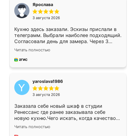
я хотела.
Ярослава
3 августа 2026
Кухню здесь заказали. Эскизы прислали в
телеграмм. Выбрали наиболее подходящий.
Согласовали день для замера. Через 3
недели кухня была уже готова. Остались
Читать полностью
довольны работой. Спасибо Ренессанс
мебель за качественную работу!
yaroslava1986
3 августа 2026
Заказала себе новый шкаф в студии
Ренессанс где ранее заказывала себе
новую кухню.Чего искать, когда качеством
вполне довольна. Служит кухня уже почти
Читать полностью
два года, нареканий нет.