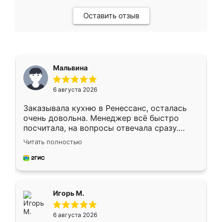
Оставить отзыв
Мальвина
6 августа 2026
Заказывала кухню в Ренессанс, осталась
очень довольна. Менеджер всё быстро
посчитала, на вопросы отвечала сразу.
Замерщик приехал в субботу, подошёл к
Читать полностью
делу со всей ответственностью. Собрали
за день, ребята работали аккуратно, даже
пыли почти не было. Качество отличное,
ящики ходят плавно, ничего не скрипит.
Всё подошло как влитое.
Игорь М.
6 августа 2026