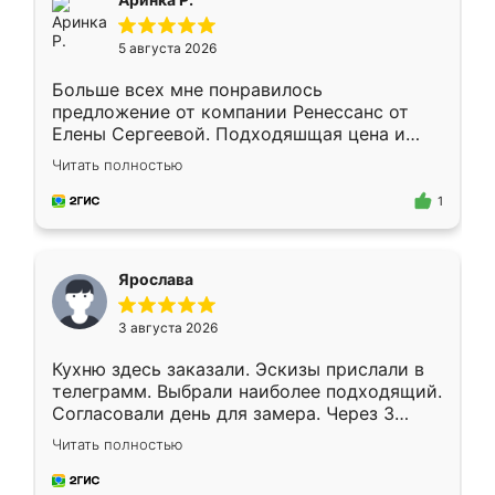
5 августа 2026
Больше всех мне понравилось
предложение от компании Ренессанс от
Елены Сергеевой. Подходяшщая цена и
короткие сроки изготовления. Приехавший
Читать полностью
для замера сотрудник Владислав
предложил по моему эскизу самый
1
подходящий вариант шкафа. Немного его
видоизменил, получилось даже лучше, чем
я хотела.
Ярослава
3 августа 2026
Кухню здесь заказали. Эскизы прислали в
телеграмм. Выбрали наиболее подходящий.
Согласовали день для замера. Через 3
недели кухня была уже готова. Остались
Читать полностью
довольны работой. Спасибо Ренессанс
мебель за качественную работу!