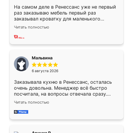
На самом деле в Ренессанс уже не первый
раз заказываю мебель первый раз
заказывал кроватку для маленького
ребёнка при его рождении ,во второй раз
Читать полностью
заказал шкаф-купе. По качеству очень
хорошее сборка достаточно быстрая,
также адекватные цены. До этого
сравнивал с разными конкурентами в этом
сегменте ,выбор у конкурентов куда
Мальвина
меньше, здесь же он более разнообразный.
Мне нравится ,если что-то потребуется из
6 августа 2026
мебели буду заказывать только здесь.
Заказывала кухню в Ренессанс, осталась
очень довольна. Менеджер всё быстро
посчитала, на вопросы отвечала сразу.
Замерщик приехал в субботу, подошёл к
Читать полностью
делу со всей ответственностью. Собрали
за день, ребята работали аккуратно, даже
пыли почти не было. Качество отличное,
ящики ходят плавно, ничего не скрипит.
Всё подошло как влитое.
Аринка Р.