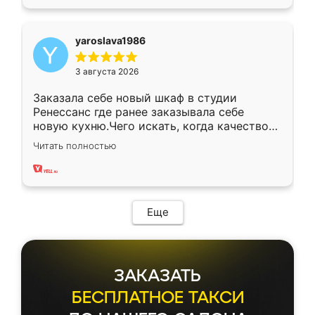
yaroslava1986
3 августа 2026
Заказала себе новый шкаф в студии
Ренессанс где ранее заказывала себе
новую кухню.Чего искать, когда качеством
вполне довольна. Служит кухня уже почти
Читать полностью
два года, нареканий нет.
Еще
ЗАКАЗАТЬ
БЕСПЛАТНОЕ ТАКСИ