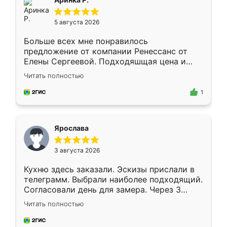
5 августа 2026
Больше всех мне понравилось
предложение от компании Ренессанс от
Елены Сергеевой. Подходяшщая цена и
короткие сроки изготовления. Приехавший
Читать полностью
для замера сотрудник Владислав
предложил по моему эскизу самый
1
подходящий вариант шкафа. Немного его
видоизменил, получилось даже лучше, чем
я хотела.
Ярослава
3 августа 2026
Кухню здесь заказали. Эскизы прислали в
телеграмм. Выбрали наиболее подходящий.
Согласовали день для замера. Через 3
недели кухня была уже готова. Остались
Читать полностью
довольны работой. Спасибо Ренессанс
мебель за качественную работу!