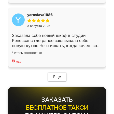
yaroslava1986
3 августа 2026
Заказала себе новый шкаф в студии
Ренессанс где ранее заказывала себе
новую кухню.Чего искать, когда качеством
вполне довольна. Служит кухня уже почти
Читать полностью
два года, нареканий нет.
Еще
ЗАКАЗАТЬ
БЕСПЛАТНОЕ ТАКСИ