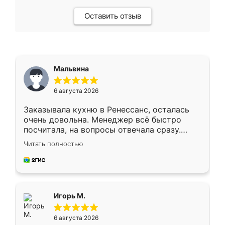
Оставить отзыв
Мальвина
6 августа 2026
Заказывала кухню в Ренессанс, осталась
очень довольна. Менеджер всё быстро
посчитала, на вопросы отвечала сразу.
Замерщик приехал в субботу, подошёл к
Читать полностью
делу со всей ответственностью. Собрали
за день, ребята работали аккуратно, даже
пыли почти не было. Качество отличное,
ящики ходят плавно, ничего не скрипит.
Всё подошло как влитое.
Игорь М.
6 августа 2026