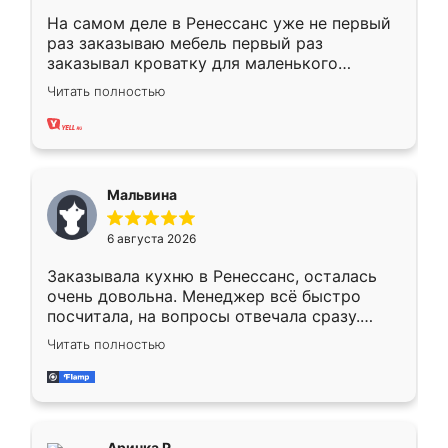
На самом деле в Ренессанс уже не первый
раз заказываю мебель первый раз
заказывал кроватку для маленького
ребёнка при его рождении ,во второй раз
Читать полностью
заказал шкаф-купе. По качеству очень
хорошее сборка достаточно быстрая,
также адекватные цены. До этого
сравнивал с разными конкурентами в этом
сегменте ,выбор у конкурентов куда
Мальвина
меньше, здесь же он более разнообразный.
Мне нравится ,если что-то потребуется из
6 августа 2026
мебели буду заказывать только здесь.
Заказывала кухню в Ренессанс, осталась
очень довольна. Менеджер всё быстро
посчитала, на вопросы отвечала сразу.
Замерщик приехал в субботу, подошёл к
Читать полностью
делу со всей ответственностью. Собрали
за день, ребята работали аккуратно, даже
пыли почти не было. Качество отличное,
ящики ходят плавно, ничего не скрипит.
Всё подошло как влитое.
Аринка Р.