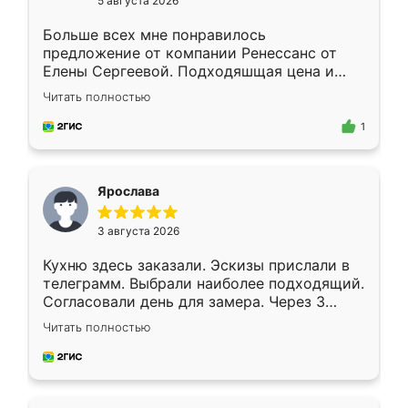
5 августа 2026
Больше всех мне понравилось
предложение от компании Ренессанс от
Елены Сергеевой. Подходяшщая цена и
короткие сроки изготовления. Приехавший
Читать полностью
для замера сотрудник Владислав
предложил по моему эскизу самый
1
подходящий вариант шкафа. Немного его
видоизменил, получилось даже лучше, чем
я хотела.
Ярослава
3 августа 2026
Кухню здесь заказали. Эскизы прислали в
телеграмм. Выбрали наиболее подходящий.
Согласовали день для замера. Через 3
недели кухня была уже готова. Остались
Читать полностью
довольны работой. Спасибо Ренессанс
мебель за качественную работу!