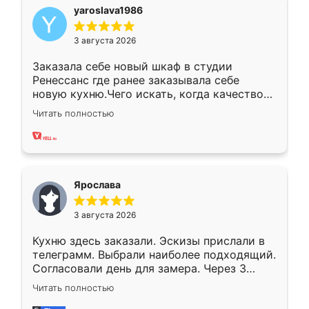
yaroslava1986
3 августа 2026
Заказала себе новый шкаф в студии
Ренессанс где ранее заказывала себе
новую кухню.Чего искать, когда качеством
вполне довольна. Служит кухня уже почти
Читать полностью
два года, нареканий нет.
Ярослава
3 августа 2026
Кухню здесь заказали. Эскизы прислали в
телеграмм. Выбрали наиболее подходящий.
Согласовали день для замера. Через 3
недели кухня была уже готова. Остались
Читать полностью
довольны работой. Спасибо Ренессанс