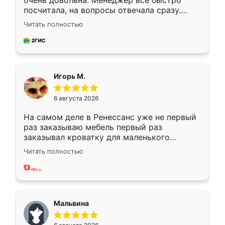
очень довольна. Менеджер всё быстро
посчитала, на вопросы отвечала сразу.
Замерщик приехал в субботу, подошёл к
Читать полностью
делу со всей ответственностью. Собрали
за день, ребята работали аккуратно, даже
пыли почти не было. Качество отличное,
ящики ходят плавно, ничего не скрипит.
Всё подошло как влитое.
Игорь М.
6 августа 2026
На самом деле в Ренессанс уже не первый
раз заказываю мебель первый раз
заказывал кроватку для маленького
ребёнка при его рождении ,во второй раз
Читать полностью
заказал шкаф-купе. По качеству очень
хорошее сборка достаточно быстрая,
также адекватные цены. До этого
сравнивал с разными конкурентами в этом
сегменте ,выбор у конкурентов куда
Мальвина
меньше, здесь же он более разнообразный.
Мне нравится ,если что-то потребуется из