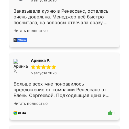
6 августа 2026
мебели буду заказывать только здесь.
Заказывала кухню в Ренессанс, осталась
очень довольна. Менеджер всё быстро
посчитала, на вопросы отвечала сразу.
Замерщик приехал в субботу, подошёл к
Читать полностью
делу со всей ответственностью. Собрали
за день, ребята работали аккуратно, даже
пыли почти не было. Качество отличное,
ящики ходят плавно, ничего не скрипит.
Всё подошло как влитое.
Аринка Р.
5 августа 2026
Больше всех мне понравилось
предложение от компании Ренессанс от
Елены Сергеевой. Подходяшщая цена и
короткие сроки изготовления. Приехавший
Читать полностью
для замера сотрудник Владислав
предложил по моему эскизу самый
1
подходящий вариант шкафа. Немного его
видоизменил, получилось даже лучше, чем