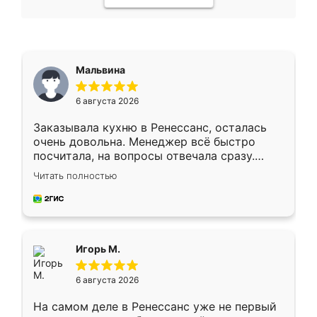
Мальвина
6 августа 2026
Заказывала кухню в Ренессанс, осталась
очень довольна. Менеджер всё быстро
посчитала, на вопросы отвечала сразу.
Замерщик приехал в субботу, подошёл к
Читать полностью
делу со всей ответственностью. Собрали
за день, ребята работали аккуратно, даже
пыли почти не было. Качество отличное,
ящики ходят плавно, ничего не скрипит.
Всё подошло как влитое.
Игорь М.
6 августа 2026
На самом деле в Ренессанс уже не первый