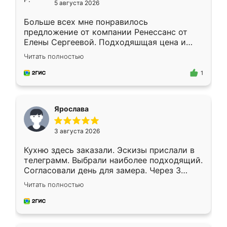
5 августа 2026
Больше всех мне понравилось
предложение от компании Ренессанс от
Елены Сергеевой. Подходяшщая цена и
короткие сроки изготовления. Приехавший
Читать полностью
для замера сотрудник Владислав
предложил по моему эскизу самый
1
подходящий вариант шкафа. Немного его
видоизменил, получилось даже лучше, чем
я хотела.
Ярослава
3 августа 2026
Кухню здесь заказали. Эскизы прислали в
телеграмм. Выбрали наиболее подходящий.
Согласовали день для замера. Через 3
недели кухня была уже готова. Остались
Читать полностью
довольны работой. Спасибо Ренессанс
мебель за качественную работу!