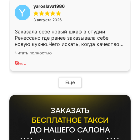
yaroslava1986
3 августа 2026
Заказала себе новый шкаф в студии
Ренессанс где ранее заказывала себе
новую кухню.Чего искать, когда качеством
вполне довольна. Служит кухня уже почти
Читать полностью
два года, нареканий нет.
Еще
ЗАКАЗАТЬ
БЕСПЛАТНОЕ ТАКСИ
ДО НАШЕГО САЛОНА