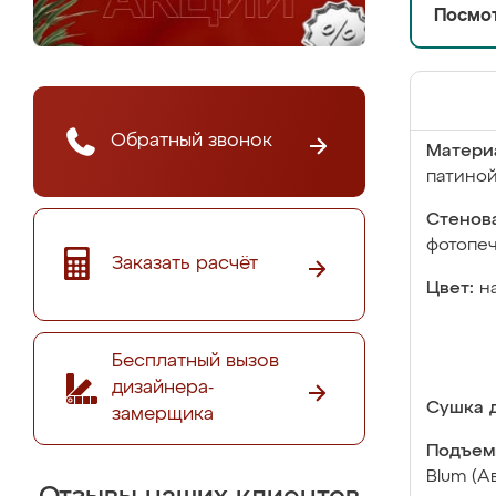
Посмот
Обратный звонок
Матери
патино
Стенова
фотопе
Заказать расчёт
Цвет:
н
Бесплатный вызов
дизайнера-
Сушка д
замерщика
Подъем
Blum (А