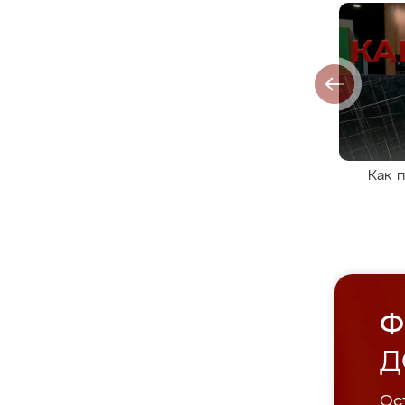
Как 
Ф
Д
Ост