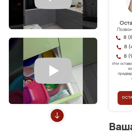
Оста
Позвон
8 (
8 (
8 (
Или оставь
ко
предвар
ОСТ
Ваша