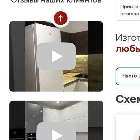
Отзывы наших клиентов
Пристен
освеще
Изго
любы
Часто 
Схе