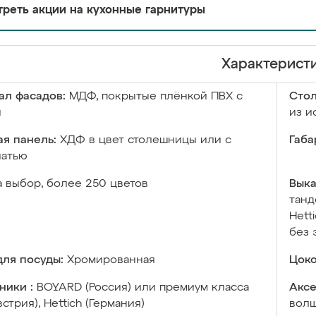
реть акции на кухонные гарнитуры
Характерист
ал фасадов:
МДФ, покрытые плёнкой ПВХ с
Сто
й
из и
я панель:
ХДФ в цвет столешницы или с
Габа
чатью
а выбор, более 250 цветов
Выка
танд
Hett
без 
ля посуды:
Хромированная
Цоко
ники :
BOYARD (Россия) или премиум класса
Аксе
встрия), Hettich (Германия)
волш