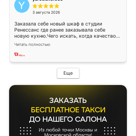
3 августа 2026
Заказала себе новый шкаф в студии
Ренессанс где ранее заказывала себе
новую кухню.Чего искать, когда качеством
вполне довольна. Служит кухня уже почти
Читать полностью
два года, нареканий нет.
Еще
ЗАКАЗАТЬ
БЕСПЛАТНОЕ ТАКСИ
ДО НАШЕГО САЛОНА
Из любой точки Москвы и
Московской области!