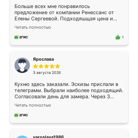
Больше всех мне понравилось
предложение от компании Ренессанс от
Елены Сергеевой. Подходяшщая цена и
короткие сроки изготовления. Приехавший
Читать полностью
для замера сотрудник Владислав
предложил по моему эскизу самый
1
подходящий вариант шкафа. Немного его
видоизменил, получилось даже лучше, чем
я хотела.
Ярослава
3 августа 2026
Кухню здесь заказали. Эскизы прислали в
телеграмм. Выбрали наиболее подходящий.
Согласовали день для замера. Через 3
недели кухня была уже готова. Остались
Читать полностью
довольны работой. Спасибо Ренессанс
мебель за качественную работу!
yaroslava1986