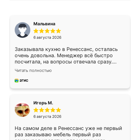
Мальвина
6 августа 2026
Заказывала кухню в Ренессанс, осталась
очень довольна. Менеджер всё быстро
посчитала, на вопросы отвечала сразу.
Замерщик приехал в субботу, подошёл к
Читать полностью
делу со всей ответственностью. Собрали
за день, ребята работали аккуратно, даже
пыли почти не было. Качество отличное,
ящики ходят плавно, ничего не скрипит.
Всё подошло как влитое.
Игорь М.
6 августа 2026
На самом деле в Ренессанс уже не первый
раз заказываю мебель первый раз