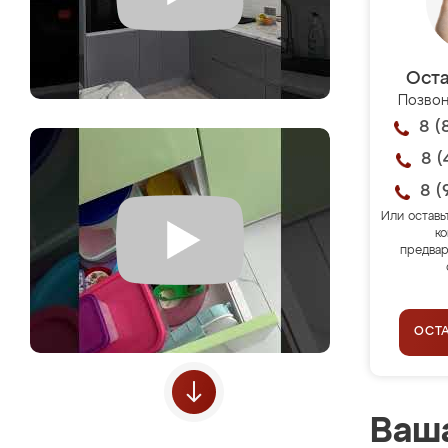
Оста
Позвон
8 (
8 (
8 (
Или оставь
ко
предвар
ОСТ
Ваша