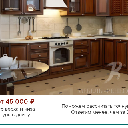
от 45 000 ₽
Поможем рассчитать точну
тр
верха и низа
Ответим менее, чем за 
тура в длину