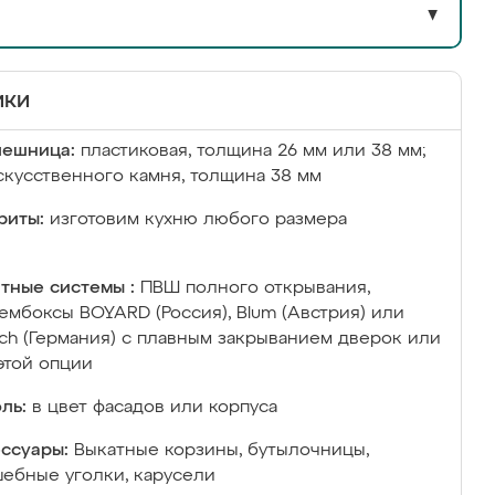
▼
ики
лешница:
пластиковая, толщина 26 мм или 38 мм;
скусственного камня, толщина 38 мм
риты:
изготовим кухню любого размера
тные системы :
ПВШ полного открывания,
ембоксы BOYARD (Россия), Blum (Австрия) или
ich (Германия) с плавным закрыванием дверок или
этой опции
ль:
в цвет фасадов или корпуса
ссуары:
Выкатные корзины, бутылочницы,
ебные уголки, карусели