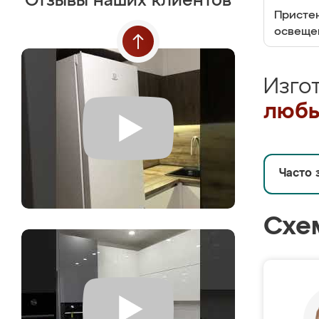
Отзывы наших клиентов
Пристен
освеще
Изго
любы
Часто 
Схе