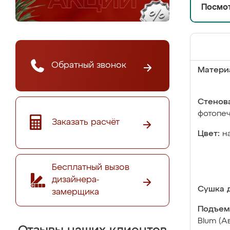
Посмот
Обратный звонок
Матери
Стенова
фотопе
Заказать расчёт
Цвет:
н
Бесплатный вызов
дизайнера-
Сушка д
замерщика
Подъем
Blum (А