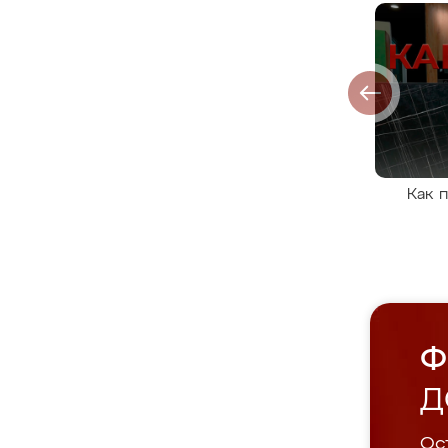
Как 
Ф
Д
Ост