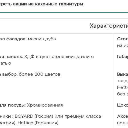
реть акции на кухонные гарнитуры
Характерист
ал фасадов:
массив дуба
Сто
из и
я панель:
ХДФ в цвет столешницы или с
Габа
чатью
а выбор, более 200 цветов
Выка
танд
Hett
без 
ля посуды:
Хромированная
Цоко
ники :
BOYARD (Россия) или премиум класса
Аксе
встрия), Hettich (Германия)
волш