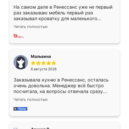
На самом деле в Ренессанс уже не первый
раз заказываю мебель первый раз
заказывал кроватку для маленького
ребёнка при его рождении ,во второй раз
Читать полностью
заказал шкаф-купе. По качеству очень
хорошее сборка достаточно быстрая,
также адекватные цены. До этого
сравнивал с разными конкурентами в этом
сегменте ,выбор у конкурентов куда
Мальвина
меньше, здесь же он более разнообразный.
Мне нравится ,если что-то потребуется из
6 августа 2026
мебели буду заказывать только здесь.
Заказывала кухню в Ренессанс, осталась
очень довольна. Менеджер всё быстро
посчитала, на вопросы отвечала сразу.
Замерщик приехал в субботу, подошёл к
Читать полностью
делу со всей ответственностью. Собрали
за день, ребята работали аккуратно, даже
пыли почти не было. Качество отличное,
ящики ходят плавно, ничего не скрипит.
Всё подошло как влитое.