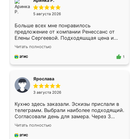
Аринка Р.
5 августа 2026
Больше всех мне понравилось
предложение от компании Ренессанс от
Елены Сергеевой. Подходяшщая цена и
короткие сроки изготовления. Приехавший
Читать полностью
для замера сотрудник Владислав
предложил по моему эскизу самый
1
подходящий вариант шкафа. Немного его
видоизменил, получилось даже лучше, чем
я хотела.
Ярослава
3 августа 2026
Кухню здесь заказали. Эскизы прислали в
телеграмм. Выбрали наиболее подходящий.
Согласовали день для замера. Через 3
недели кухня была уже готова. Остались
Читать полностью
довольны работой. Спасибо Ренессанс
мебель за качественную работу!