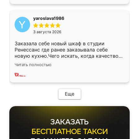
yaroslava1986
3 августа 2026
Заказала себе новый шкаф в студии
Ренессанс где ранее заказывала себе
новую кухню.Чего искать, когда качеством
вполне довольна. Служит кухня уже почти
Читать полностью
два года, нареканий нет.
Еще
ЗАКАЗАТЬ
БЕСПЛАТНОЕ ТАКСИ