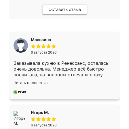
Оставить отзыв
Мальвина
6 августа 2026
Заказывала кухню в Ренессанс, осталась
очень довольна. Менеджер всё быстро
посчитала, на вопросы отвечала сразу.
Замерщик приехал в субботу, подошёл к
Читать полностью
делу со всей ответственностью. Собрали
за день, ребята работали аккуратно, даже
пыли почти не было. Качество отличное,
ящики ходят плавно, ничего не скрипит.
Всё подошло как влитое.
Игорь М.
6 августа 2026