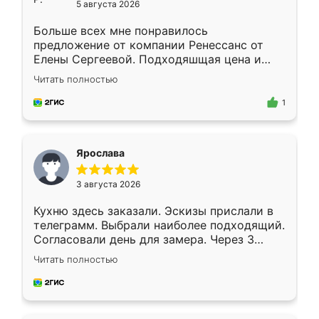
5 августа 2026
Больше всех мне понравилось
предложение от компании Ренессанс от
Елены Сергеевой. Подходяшщая цена и
короткие сроки изготовления. Приехавший
Читать полностью
для замера сотрудник Владислав
предложил по моему эскизу самый
1
подходящий вариант шкафа. Немного его
видоизменил, получилось даже лучше, чем
я хотела.
Ярослава
3 августа 2026
Кухню здесь заказали. Эскизы прислали в
телеграмм. Выбрали наиболее подходящий.
Согласовали день для замера. Через 3
недели кухня была уже готова. Остались
Читать полностью
довольны работой. Спасибо Ренессанс
мебель за качественную работу!