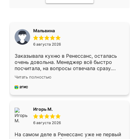
Мальвина
6 августа 2026
Заказывала кухню в Ренессанс, осталась
очень довольна. Менеджер всё быстро
посчитала, на вопросы отвечала сразу.
Замерщик приехал в субботу, подошёл к
Читать полностью
делу со всей ответственностью. Собрали
за день, ребята работали аккуратно, даже
пыли почти не было. Качество отличное,
ящики ходят плавно, ничего не скрипит.
Всё подошло как влитое.
Игорь М.
6 августа 2026
На самом деле в Ренессанс уже не первый