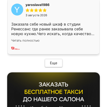
yaroslava1986
3 августа 2026
Заказала себе новый шкаф в студии
Ренессанс где ранее заказывала себе
новую кухню.Чего искать, когда качеством
вполне довольна. Служит кухня уже почти
Читать полностью
два года, нареканий нет.
Еще
ЗАКАЗАТЬ
БЕСПЛАТНОЕ ТАКСИ
ДО НАШЕГО САЛОНА