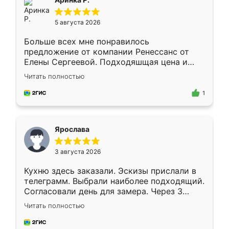
5 августа 2026
Больше всех мне понравилось
предложение от компании Ренессанс от
Елены Сергеевой. Подходяшщая цена и
короткие сроки изготовления. Приехавший
Читать полностью
для замера сотрудник Владислав
предложил по моему эскизу самый
1
подходящий вариант шкафа. Немного его
видоизменил, получилось даже лучше, чем
я хотела.
Ярослава
3 августа 2026
Кухню здесь заказали. Эскизы прислали в
телеграмм. Выбрали наиболее подходящий.
Согласовали день для замера. Через 3
недели кухня была уже готова. Остались
Читать полностью
довольны работой. Спасибо Ренессанс
мебель за качественную работу!