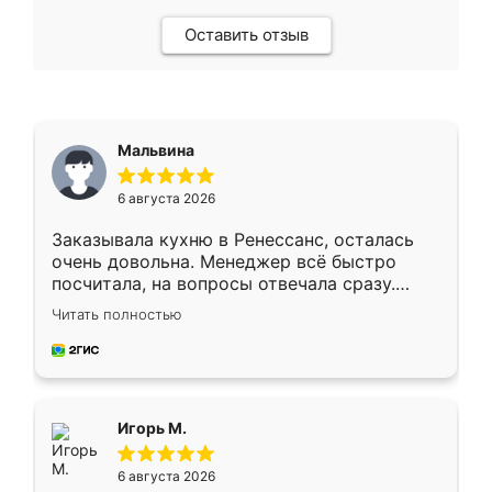
Оставить отзыв
Мальвина
6 августа 2026
Заказывала кухню в Ренессанс, осталась
очень довольна. Менеджер всё быстро
посчитала, на вопросы отвечала сразу.
Замерщик приехал в субботу, подошёл к
Читать полностью
делу со всей ответственностью. Собрали
за день, ребята работали аккуратно, даже
пыли почти не было. Качество отличное,
ящики ходят плавно, ничего не скрипит.
Всё подошло как влитое.
Игорь М.
6 августа 2026