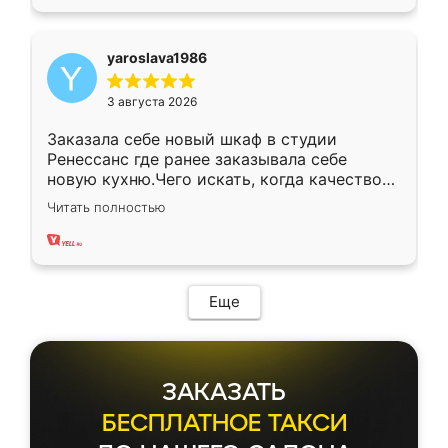
yaroslava1986
3 августа 2026
Заказала себе новый шкаф в студии
Ренессанс где ранее заказывала себе
новую кухню.Чего искать, когда качеством
вполне довольна. Служит кухня уже почти
Читать полностью
два года, нареканий нет.
Еще
ЗАКАЗАТЬ
БЕСПЛАТНОЕ ТАКСИ