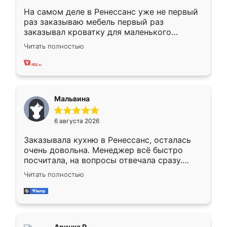
На самом деле в Ренессанс уже не первый
раз заказываю мебель первый раз
заказывал кроватку для маленького
ребёнка при его рождении ,во второй раз
Читать полностью
заказал шкаф-купе. По качеству очень
хорошее сборка достаточно быстрая,
также адекватные цены. До этого
сравнивал с разными конкурентами в этом
сегменте ,выбор у конкурентов куда
Мальвина
меньше, здесь же он более разнообразный.
Мне нравится ,если что-то потребуется из
6 августа 2026
мебели буду заказывать только здесь.
Заказывала кухню в Ренессанс, осталась
очень довольна. Менеджер всё быстро
посчитала, на вопросы отвечала сразу.
Замерщик приехал в субботу, подошёл к
Читать полностью
делу со всей ответственностью. Собрали
за день, ребята работали аккуратно, даже
пыли почти не было. Качество отличное,
ящики ходят плавно, ничего не скрипит.
Всё подошло как влитое.
Аринка Р.