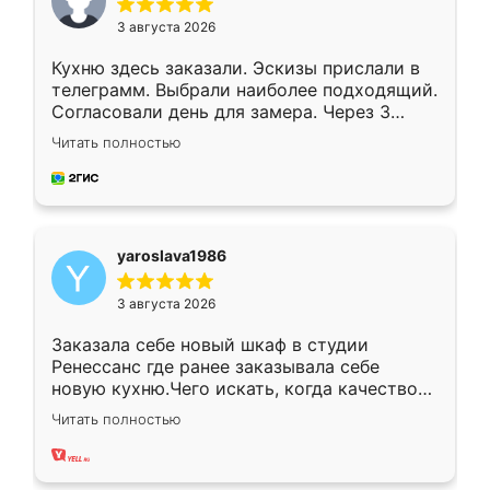
3 августа 2026
Кухню здесь заказали. Эскизы прислали в
телеграмм. Выбрали наиболее подходящий.
Согласовали день для замера. Через 3
недели кухня была уже готова. Остались
Читать полностью
довольны работой. Спасибо Ренессанс
мебель за качественную работу!
yaroslava1986
3 августа 2026
Заказала себе новый шкаф в студии
Ренессанс где ранее заказывала себе
новую кухню.Чего искать, когда качеством
вполне довольна. Служит кухня уже почти
Читать полностью
два года, нареканий нет.