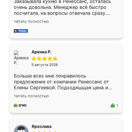
Заказывала кухню в Ренессанс, осталась
очень довольна. Менеджер всё быстро
посчитала, на вопросы отвечала сразу.
Замерщик приехал в субботу, подошёл к
Читать полностью
делу со всей ответственностью. Собрали
за день, ребята работали аккуратно, даже
пыли почти не было. Качество отличное,
ящики ходят плавно, ничего не скрипит.
Всё подошло как влитое.
Аринка Р.
5 августа 2026
Больше всех мне понравилось
предложение от компании Ренессанс от
Елены Сергеевой. Подходяшщая цена и
короткие сроки изготовления. Приехавший
Читать полностью
для замера сотрудник Владислав
предложил по моему эскизу самый
1
подходящий вариант шкафа. Немного его
видоизменил, получилось даже лучше, чем
я хотела.
Ярослава