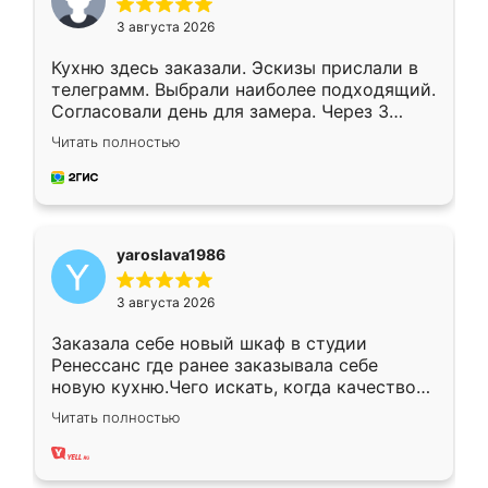
3 августа 2026
Кухню здесь заказали. Эскизы прислали в
телеграмм. Выбрали наиболее подходящий.
Согласовали день для замера. Через 3
недели кухня была уже готова. Остались
Читать полностью
довольны работой. Спасибо Ренессанс
мебель за качественную работу!
yaroslava1986
3 августа 2026
Заказала себе новый шкаф в студии
Ренессанс где ранее заказывала себе
новую кухню.Чего искать, когда качеством
вполне довольна. Служит кухня уже почти
Читать полностью
два года, нареканий нет.