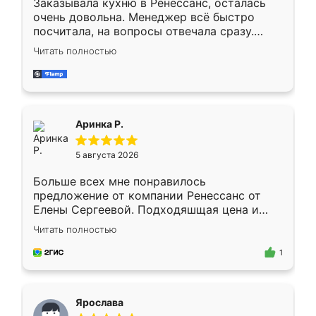
Заказывала кухню в Ренессанс, осталась
очень довольна. Менеджер всё быстро
посчитала, на вопросы отвечала сразу.
Замерщик приехал в субботу, подошёл к
Читать полностью
делу со всей ответственностью. Собрали
за день, ребята работали аккуратно, даже
пыли почти не было. Качество отличное,
ящики ходят плавно, ничего не скрипит.
Всё подошло как влитое.
Аринка Р.
5 августа 2026
Больше всех мне понравилось
предложение от компании Ренессанс от
Елены Сергеевой. Подходяшщая цена и
короткие сроки изготовления. Приехавший
Читать полностью
для замера сотрудник Владислав
предложил по моему эскизу самый
1
подходящий вариант шкафа. Немного его
видоизменил, получилось даже лучше, чем
я хотела.
Ярослава