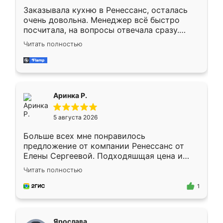
Заказывала кухню в Ренессанс, осталась
очень довольна. Менеджер всё быстро
посчитала, на вопросы отвечала сразу.
Замерщик приехал в субботу, подошёл к
Читать полностью
делу со всей ответственностью. Собрали
за день, ребята работали аккуратно, даже
пыли почти не было. Качество отличное,
ящики ходят плавно, ничего не скрипит.
Всё подошло как влитое.
Аринка Р.
5 августа 2026
Больше всех мне понравилось
предложение от компании Ренессанс от
Елены Сергеевой. Подходяшщая цена и
короткие сроки изготовления. Приехавший
Читать полностью
для замера сотрудник Владислав
предложил по моему эскизу самый
1
подходящий вариант шкафа. Немного его
видоизменил, получилось даже лучше, чем
я хотела.
Ярослава