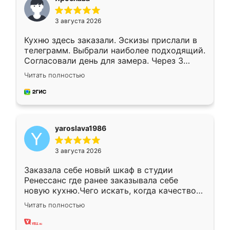
3 августа 2026
Кухню здесь заказали. Эскизы прислали в
телеграмм. Выбрали наиболее подходящий.
Согласовали день для замера. Через 3
недели кухня была уже готова. Остались
Читать полностью
довольны работой. Спасибо Ренессанс
мебель за качественную работу!
yaroslava1986
3 августа 2026
Заказала себе новый шкаф в студии
Ренессанс где ранее заказывала себе
новую кухню.Чего искать, когда качеством
вполне довольна. Служит кухня уже почти
Читать полностью
два года, нареканий нет.