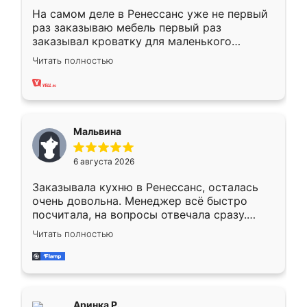
На самом деле в Ренессанс уже не первый
раз заказываю мебель первый раз
заказывал кроватку для маленького
ребёнка при его рождении ,во второй раз
Читать полностью
заказал шкаф-купе. По качеству очень
хорошее сборка достаточно быстрая,
также адекватные цены. До этого
сравнивал с разными конкурентами в этом
сегменте ,выбор у конкурентов куда
Мальвина
меньше, здесь же он более разнообразный.
Мне нравится ,если что-то потребуется из
6 августа 2026
мебели буду заказывать только здесь.
Заказывала кухню в Ренессанс, осталась
очень довольна. Менеджер всё быстро
посчитала, на вопросы отвечала сразу.
Замерщик приехал в субботу, подошёл к
Читать полностью
делу со всей ответственностью. Собрали
за день, ребята работали аккуратно, даже
пыли почти не было. Качество отличное,
ящики ходят плавно, ничего не скрипит.
Всё подошло как влитое.
Аринка Р.