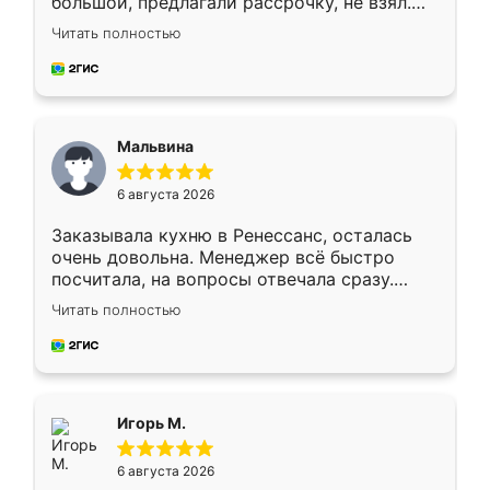
большой, предлагали рассрочку, не взял.
Ждал меньше месяца, сборщик с прямыми
Читать полностью
руками. По цене вышло адекватно.
Рекомендую!
Мальвина
6 августа 2026
Заказывала кухню в Ренессанс, осталась
очень довольна. Менеджер всё быстро
посчитала, на вопросы отвечала сразу.
Замерщик приехал в субботу, подошёл к
Читать полностью
делу со всей ответственностью. Собрали
за день, ребята работали аккуратно, даже
пыли почти не было. Качество отличное,
ящики ходят плавно, ничего не скрипит.
Всё подошло как влитое.
Игорь М.
6 августа 2026