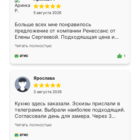
5 августа 2026
Больше всех мне понравилось
предложение от компании Ренессанс от
Елены Сергеевой. Подходяшщая цена и
короткие сроки изготовления. Приехавший
Читать полностью
для замера сотрудник Владислав
предложил по моему эскизу самый
1
подходящий вариант шкафа. Немного его
видоизменил, получилось даже лучше, чем
я хотела.
Ярослава
3 августа 2026
Кухню здесь заказали. Эскизы прислали в
телеграмм. Выбрали наиболее подходящий.
Согласовали день для замера. Через 3
недели кухня была уже готова. Остались
Читать полностью
довольны работой. Спасибо Ренессанс
мебель за качественную работу!