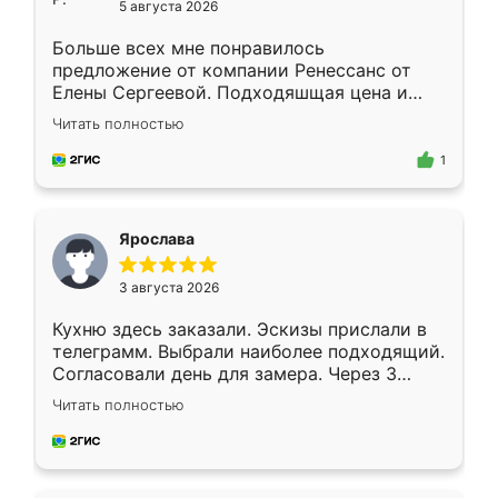
5 августа 2026
Больше всех мне понравилось
предложение от компании Ренессанс от
Елены Сергеевой. Подходяшщая цена и
короткие сроки изготовления. Приехавший
Читать полностью
для замера сотрудник Владислав
предложил по моему эскизу самый
1
подходящий вариант шкафа. Немного его
видоизменил, получилось даже лучше, чем
я хотела.
Ярослава
3 августа 2026
Кухню здесь заказали. Эскизы прислали в
телеграмм. Выбрали наиболее подходящий.
Согласовали день для замера. Через 3
недели кухня была уже готова. Остались
Читать полностью
довольны работой. Спасибо Ренессанс
мебель за качественную работу!