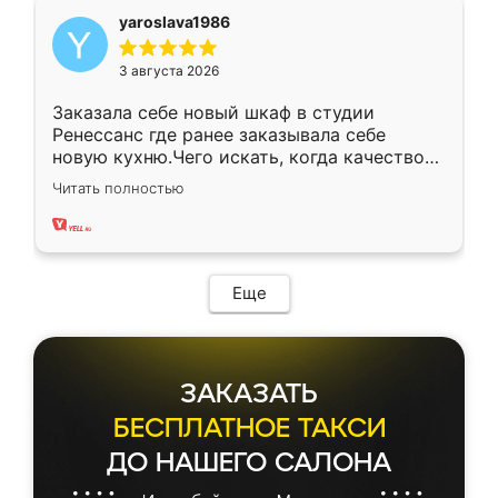
yaroslava1986
3 августа 2026
Заказала себе новый шкаф в студии
Ренессанс где ранее заказывала себе
новую кухню.Чего искать, когда качеством
вполне довольна. Служит кухня уже почти
Читать полностью
два года, нареканий нет.
Еще
ЗАКАЗАТЬ
БЕСПЛАТНОЕ ТАКСИ
ДО НАШЕГО САЛОНА