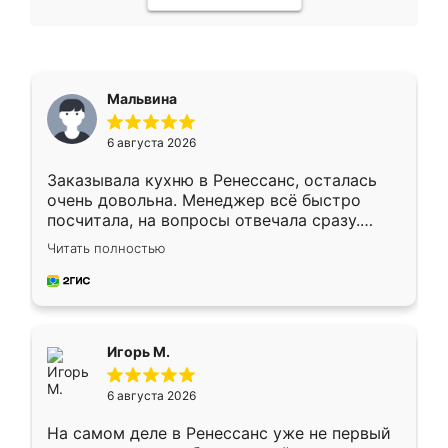
Мальвина
6 августа 2026
Заказывала кухню в Ренессанс, осталась
очень довольна. Менеджер всё быстро
посчитала, на вопросы отвечала сразу.
Замерщик приехал в субботу, подошёл к
Читать полностью
делу со всей ответственностью. Собрали
за день, ребята работали аккуратно, даже
пыли почти не было. Качество отличное,
ящики ходят плавно, ничего не скрипит.
Всё подошло как влитое.
Игорь М.
6 августа 2026
На самом деле в Ренессанс уже не первый