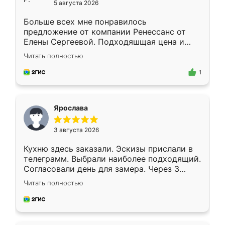
5 августа 2026
Больше всех мне понравилось
предложение от компании Ренессанс от
Елены Сергеевой. Подходяшщая цена и
короткие сроки изготовления. Приехавший
Читать полностью
для замера сотрудник Владислав
предложил по моему эскизу самый
1
подходящий вариант шкафа. Немного его
видоизменил, получилось даже лучше, чем
я хотела.
Ярослава
3 августа 2026
Кухню здесь заказали. Эскизы прислали в
телеграмм. Выбрали наиболее подходящий.
Согласовали день для замера. Через 3
недели кухня была уже готова. Остались
Читать полностью
довольны работой. Спасибо Ренессанс
мебель за качественную работу!