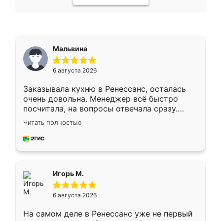
Мальвина
6 августа 2026
Заказывала кухню в Ренессанс, осталась
очень довольна. Менеджер всё быстро
посчитала, на вопросы отвечала сразу.
Замерщик приехал в субботу, подошёл к
Читать полностью
делу со всей ответственностью. Собрали
за день, ребята работали аккуратно, даже
пыли почти не было. Качество отличное,
ящики ходят плавно, ничего не скрипит.
Всё подошло как влитое.
Игорь М.
6 августа 2026
На самом деле в Ренессанс уже не первый