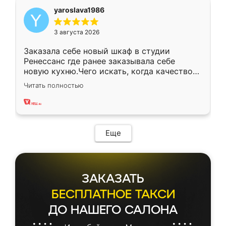
yaroslava1986
3 августа 2026
Заказала себе новый шкаф в студии
Ренессанс где ранее заказывала себе
новую кухню.Чего искать, когда качеством
вполне довольна. Служит кухня уже почти
Читать полностью
два года, нареканий нет.
Еще
ЗАКАЗАТЬ
БЕСПЛАТНОЕ ТАКСИ
ДО НАШЕГО САЛОНА