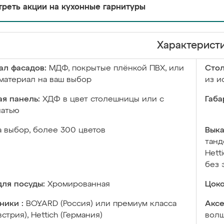
реть акции на кухонные гарнитуры
Характерист
ал фасадов:
МДФ, покрытые плёнкой ПВХ, или
Сто
материал на ваш выбор
из и
я панель:
ХДФ в цвет столешницы или с
Габа
чатью
а выбор, более 300 цветов
Выка
танд
Hett
без 
ля посуды:
Хромированная
Цоко
ники :
BOYARD (Россия) или премиум класса
Аксе
встрия), Hettich (Германия)
волш