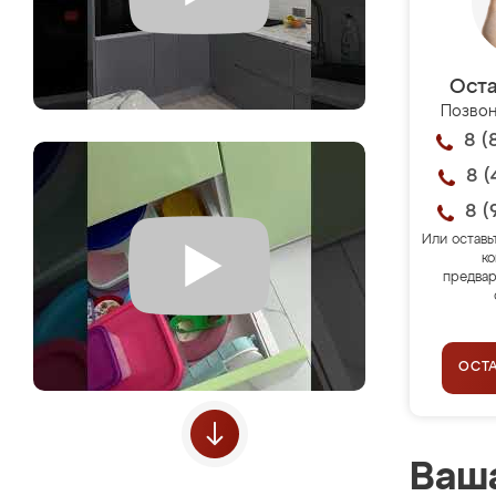
Оста
Позвон
8 (
8 (
8 (
Или оставь
ко
предвар
ОСТ
Ваша