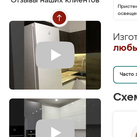
Отзывы наших клиентов
Пристен
освеще
Изго
любы
Часто 
Схе