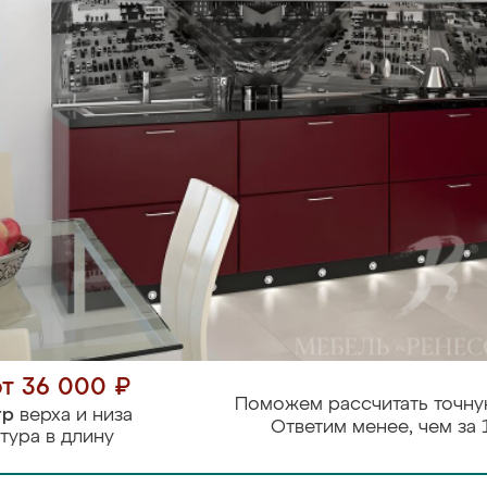
от 36 000 ₽
Поможем рассчитать точну
тр
верха и низа
Ответим менее, чем за 
тура в длину