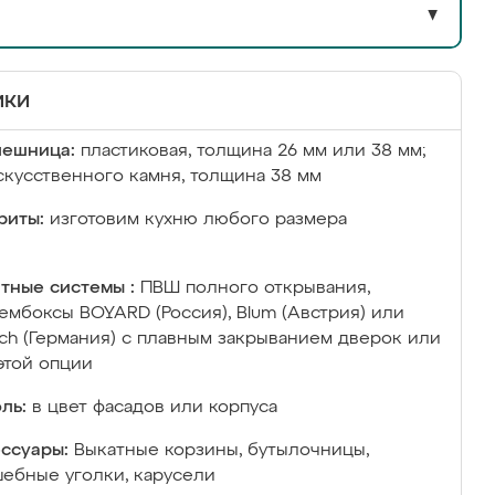
▼
ики
лешница:
пластиковая, толщина 26 мм или 38 мм;
скусственного камня, толщина 38 мм
риты:
изготовим кухню любого размера
тные системы :
ПВШ полного открывания,
ембоксы BOYARD (Россия), Blum (Австрия) или
ich (Германия) с плавным закрыванием дверок или
этой опции
ль:
в цвет фасадов или корпуса
ссуары:
Выкатные корзины, бутылочницы,
ебные уголки, карусели