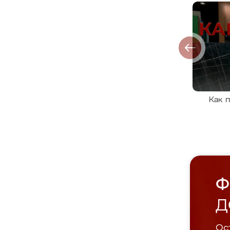
Как 
Ф
Д
Ост