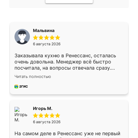
Мальвина
6 августа 2026
Заказывала кухню в Ренессанс, осталась
очень довольна. Менеджер всё быстро
посчитала, на вопросы отвечала сразу.
Замерщик приехал в субботу, подошёл к
Читать полностью
делу со всей ответственностью. Собрали
за день, ребята работали аккуратно, даже
пыли почти не было. Качество отличное,
ящики ходят плавно, ничего не скрипит.
Всё подошло как влитое.
Игорь М.
6 августа 2026
На самом деле в Ренессанс уже не первый