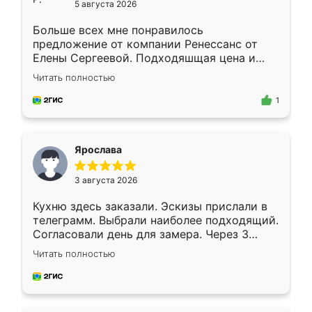
5 августа 2026
Больше всех мне понравилось
предложение от компании Ренессанс от
Елены Сергеевой. Подходяшщая цена и
короткие сроки изготовления. Приехавший
Читать полностью
для замера сотрудник Владислав
предложил по моему эскизу самый
1
подходящий вариант шкафа. Немного его
видоизменил, получилось даже лучше, чем
я хотела.
Ярослава
3 августа 2026
Кухню здесь заказали. Эскизы прислали в
телеграмм. Выбрали наиболее подходящий.
Согласовали день для замера. Через 3
недели кухня была уже готова. Остались
Читать полностью
довольны работой. Спасибо Ренессанс
мебель за качественную работу!