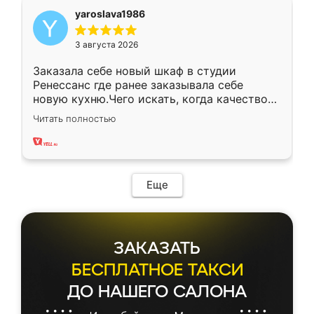
yaroslava1986
3 августа 2026
Заказала себе новый шкаф в студии
Ренессанс где ранее заказывала себе
новую кухню.Чего искать, когда качеством
вполне довольна. Служит кухня уже почти
Читать полностью
два года, нареканий нет.
Еще
ЗАКАЗАТЬ
БЕСПЛАТНОЕ ТАКСИ
ДО НАШЕГО САЛОНА