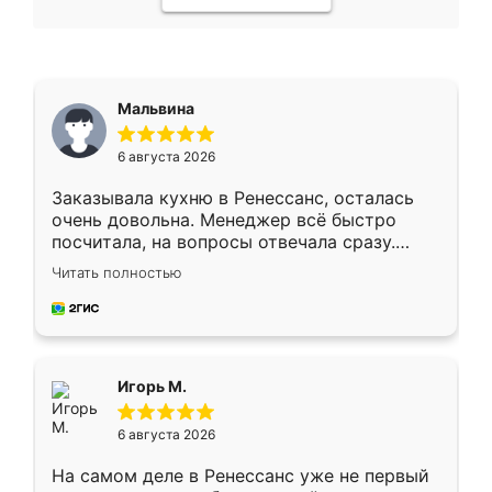
Мальвина
6 августа 2026
Заказывала кухню в Ренессанс, осталась
очень довольна. Менеджер всё быстро
посчитала, на вопросы отвечала сразу.
Замерщик приехал в субботу, подошёл к
Читать полностью
делу со всей ответственностью. Собрали
за день, ребята работали аккуратно, даже
пыли почти не было. Качество отличное,
ящики ходят плавно, ничего не скрипит.
Всё подошло как влитое.
Игорь М.
6 августа 2026
На самом деле в Ренессанс уже не первый