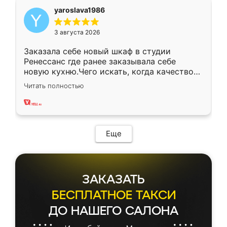
yaroslava1986
3 августа 2026
Заказала себе новый шкаф в студии
Ренессанс где ранее заказывала себе
новую кухню.Чего искать, когда качеством
вполне довольна. Служит кухня уже почти
Читать полностью
два года, нареканий нет.
Еще
ЗАКАЗАТЬ
БЕСПЛАТНОЕ ТАКСИ
ДО НАШЕГО САЛОНА