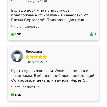
5 августа 2026
Больше всех мне понравилось
предложение от компании Ренессанс от
Елены Сергеевой. Подходяшщая цена и
короткие сроки изготовления. Приехавший
Читать полностью
для замера сотрудник Владислав
предложил по моему эскизу самый
1
подходящий вариант шкафа. Немного его
видоизменил, получилось даже лучше, чем
я хотела.
Ярослава
3 августа 2026
Кухню здесь заказали. Эскизы прислали в
телеграмм. Выбрали наиболее подходящий.
Согласовали день для замера. Через 3
недели кухня была уже готова. Остались
Читать полностью
довольны работой. Спасибо Ренессанс
мебель за качественную работу!