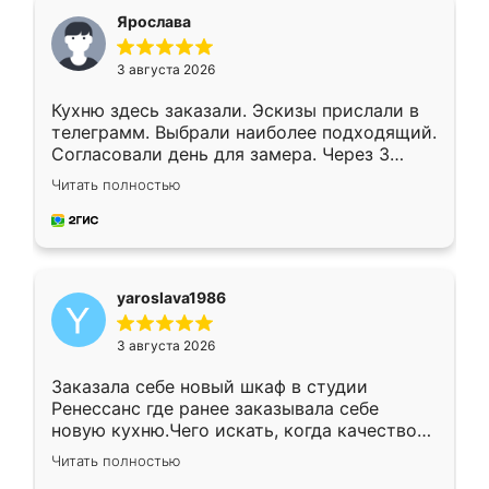
я хотела.
Ярослава
3 августа 2026
Кухню здесь заказали. Эскизы прислали в
телеграмм. Выбрали наиболее подходящий.
Согласовали день для замера. Через 3
недели кухня была уже готова. Остались
Читать полностью
довольны работой. Спасибо Ренессанс
мебель за качественную работу!
yaroslava1986
3 августа 2026
Заказала себе новый шкаф в студии
Ренессанс где ранее заказывала себе
новую кухню.Чего искать, когда качеством
вполне довольна. Служит кухня уже почти
Читать полностью
два года, нареканий нет.