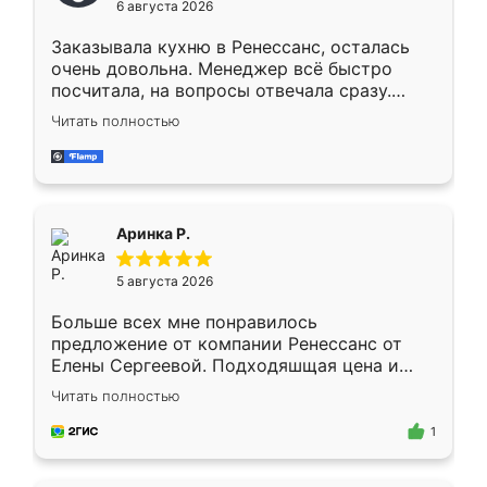
6 августа 2026
мебели буду заказывать только здесь.
Заказывала кухню в Ренессанс, осталась
очень довольна. Менеджер всё быстро
посчитала, на вопросы отвечала сразу.
Замерщик приехал в субботу, подошёл к
Читать полностью
делу со всей ответственностью. Собрали
за день, ребята работали аккуратно, даже
пыли почти не было. Качество отличное,
ящики ходят плавно, ничего не скрипит.
Всё подошло как влитое.
Аринка Р.
5 августа 2026
Больше всех мне понравилось
предложение от компании Ренессанс от
Елены Сергеевой. Подходяшщая цена и
короткие сроки изготовления. Приехавший
Читать полностью
для замера сотрудник Владислав
предложил по моему эскизу самый
1
подходящий вариант шкафа. Немного его
видоизменил, получилось даже лучше, чем