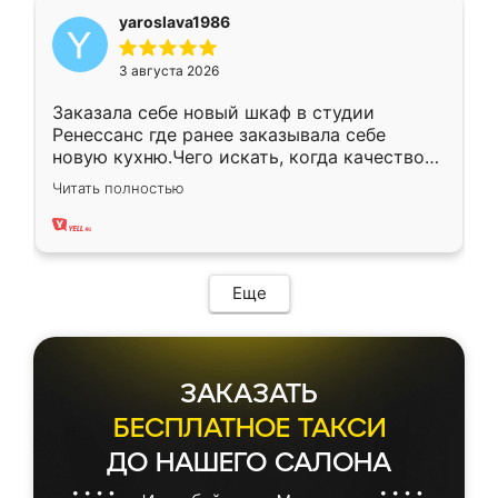
yaroslava1986
3 августа 2026
Заказала себе новый шкаф в студии
Ренессанс где ранее заказывала себе
новую кухню.Чего искать, когда качеством
вполне довольна. Служит кухня уже почти
Читать полностью
два года, нареканий нет.
Еще
ЗАКАЗАТЬ
БЕСПЛАТНОЕ ТАКСИ
ДО НАШЕГО САЛОНА