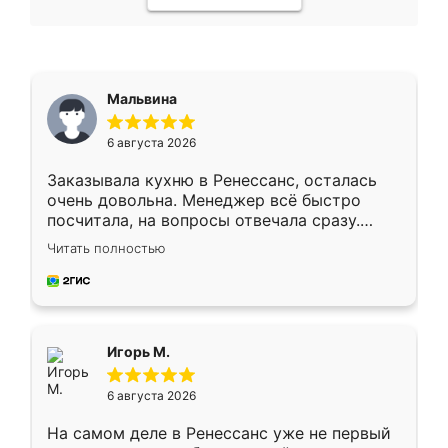
Мальвина
6 августа 2026
Заказывала кухню в Ренессанс, осталась
очень довольна. Менеджер всё быстро
посчитала, на вопросы отвечала сразу.
Замерщик приехал в субботу, подошёл к
Читать полностью
делу со всей ответственностью. Собрали
за день, ребята работали аккуратно, даже
пыли почти не было. Качество отличное,
ящики ходят плавно, ничего не скрипит.
Всё подошло как влитое.
Игорь М.
6 августа 2026
На самом деле в Ренессанс уже не первый