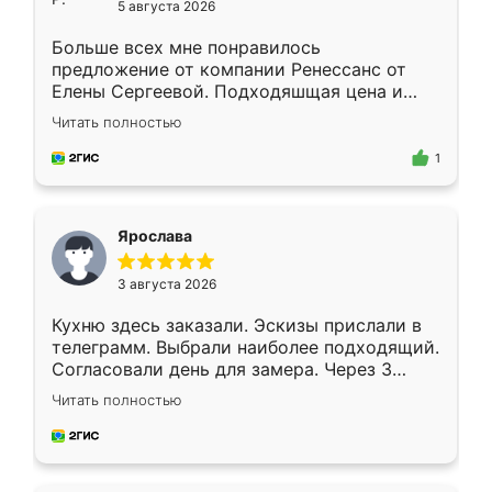
5 августа 2026
Больше всех мне понравилось
предложение от компании Ренессанс от
Елены Сергеевой. Подходяшщая цена и
короткие сроки изготовления. Приехавший
Читать полностью
для замера сотрудник Владислав
предложил по моему эскизу самый
1
подходящий вариант шкафа. Немного его
видоизменил, получилось даже лучше, чем
я хотела.
Ярослава
3 августа 2026
Кухню здесь заказали. Эскизы прислали в
телеграмм. Выбрали наиболее подходящий.
Согласовали день для замера. Через 3
недели кухня была уже готова. Остались
Читать полностью
довольны работой. Спасибо Ренессанс
мебель за качественную работу!