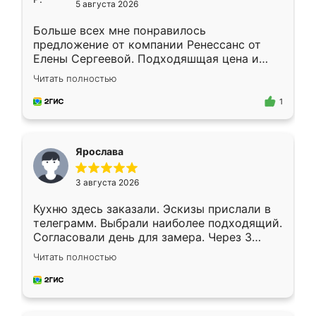
5 августа 2026
Больше всех мне понравилось
предложение от компании Ренессанс от
Елены Сергеевой. Подходяшщая цена и
короткие сроки изготовления. Приехавший
Читать полностью
для замера сотрудник Владислав
предложил по моему эскизу самый
1
подходящий вариант шкафа. Немного его
видоизменил, получилось даже лучше, чем
я хотела.
Ярослава
3 августа 2026
Кухню здесь заказали. Эскизы прислали в
телеграмм. Выбрали наиболее подходящий.
Согласовали день для замера. Через 3
недели кухня была уже готова. Остались
Читать полностью
довольны работой. Спасибо Ренессанс
мебель за качественную работу!