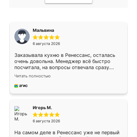
Мальвина
6 августа 2026
Заказывала кухню в Ренессанс, осталась
очень довольна. Менеджер всё быстро
посчитала, на вопросы отвечала сразу.
Замерщик приехал в субботу, подошёл к
Читать полностью
делу со всей ответственностью. Собрали
за день, ребята работали аккуратно, даже
пыли почти не было. Качество отличное,
ящики ходят плавно, ничего не скрипит.
Всё подошло как влитое.
Игорь М.
6 августа 2026
На самом деле в Ренессанс уже не первый