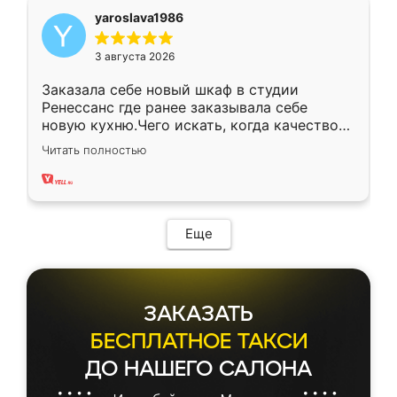
yaroslava1986
3 августа 2026
Заказала себе новый шкаф в студии
Ренессанс где ранее заказывала себе
новую кухню.Чего искать, когда качеством
вполне довольна. Служит кухня уже почти
Читать полностью
два года, нареканий нет.
Еще
ЗАКАЗАТЬ
БЕСПЛАТНОЕ ТАКСИ
ДО НАШЕГО САЛОНА