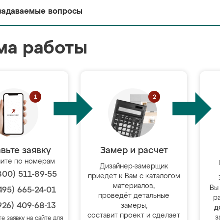
задаваемые вопросы
ма работы
вьте заявку
Замер и расчет
ите по номерам
Дизайнер-замерщик
800) 511-89-55
приедет к Вам с каталогом
материалов,
Вы
495) 665-24-01
проведёт детальные
р
926) 409-68-13
замеры,
д
составит проект и сделает
з
те заявку на сайте для