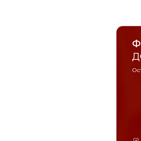
Ф
Д
Ост