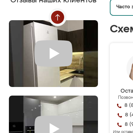
Отзывы наших клиентов
Часто 
Схе
Оста
Позвон
8 (
8 (
8 (
Или оставь