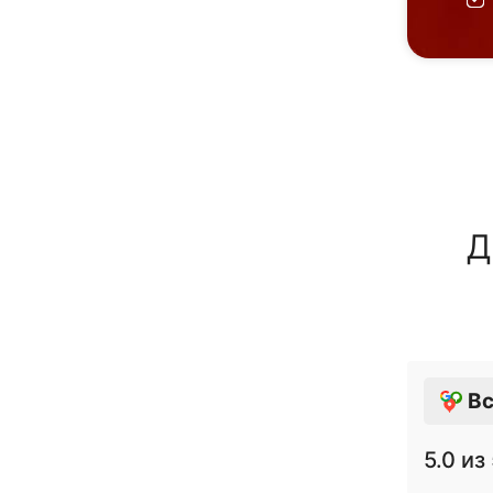
Д
Вс
5.0
из 