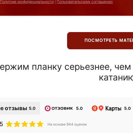
Политике конфиденциальности
|
Пользовательскому соглашению
ПОСМОТРЕТЬ МАТ
ержим планку серьезнее, чем
катани
е отзывы
5.0
5.0
5.0
5
На основе
944
оценок