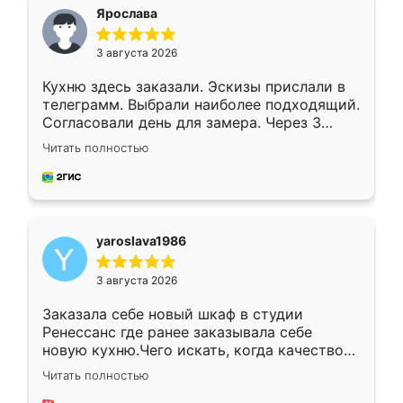
я хотела.
Ярослава
3 августа 2026
Кухню здесь заказали. Эскизы прислали в
телеграмм. Выбрали наиболее подходящий.
Согласовали день для замера. Через 3
недели кухня была уже готова. Остались
Читать полностью
довольны работой. Спасибо Ренессанс
мебель за качественную работу!
yaroslava1986
3 августа 2026
Заказала себе новый шкаф в студии
Ренессанс где ранее заказывала себе
новую кухню.Чего искать, когда качеством
вполне довольна. Служит кухня уже почти
Читать полностью
два года, нареканий нет.