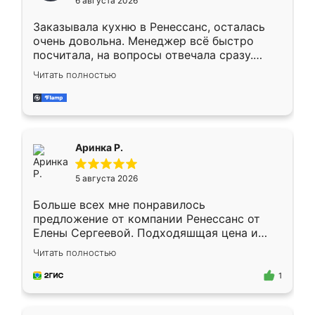
6 августа 2026
мебели буду заказывать только здесь.
Заказывала кухню в Ренессанс, осталась
очень довольна. Менеджер всё быстро
посчитала, на вопросы отвечала сразу.
Замерщик приехал в субботу, подошёл к
Читать полностью
делу со всей ответственностью. Собрали
за день, ребята работали аккуратно, даже
пыли почти не было. Качество отличное,
ящики ходят плавно, ничего не скрипит.
Всё подошло как влитое.
Аринка Р.
5 августа 2026
Больше всех мне понравилось
предложение от компании Ренессанс от
Елены Сергеевой. Подходяшщая цена и
короткие сроки изготовления. Приехавший
Читать полностью
для замера сотрудник Владислав
предложил по моему эскизу самый
1
подходящий вариант шкафа. Немного его
видоизменил, получилось даже лучше, чем