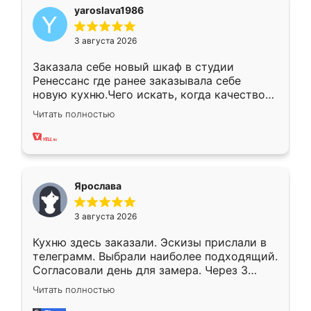
yaroslava1986
3 августа 2026
Заказала себе новый шкаф в студии
Ренессанс где ранее заказывала себе
новую кухню.Чего искать, когда качеством
вполне довольна. Служит кухня уже почти
Читать полностью
два года, нареканий нет.
Ярослава
3 августа 2026
Кухню здесь заказали. Эскизы прислали в
телеграмм. Выбрали наиболее подходящий.
Согласовали день для замера. Через 3
недели кухня была уже готова. Остались
Читать полностью
довольны работой. Спасибо Ренессанс