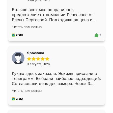
5 августа 2026
Больше всех мне понравилось
предложение от компании Ренессанс от
Елены Сергеевой. Подходяшщая цена и
короткие сроки изготовления. Приехавший
Читать полностью
для замера сотрудник Владислав
предложил по моему эскизу самый
1
подходящий вариант шкафа. Немного его
видоизменил, получилось даже лучше, чем
я хотела.
Ярослава
3 августа 2026
Кухню здесь заказали. Эскизы прислали в
телеграмм. Выбрали наиболее подходящий.
Согласовали день для замера. Через 3
недели кухня была уже готова. Остались
Читать полностью
довольны работой. Спасибо Ренессанс
мебель за качественную работу!