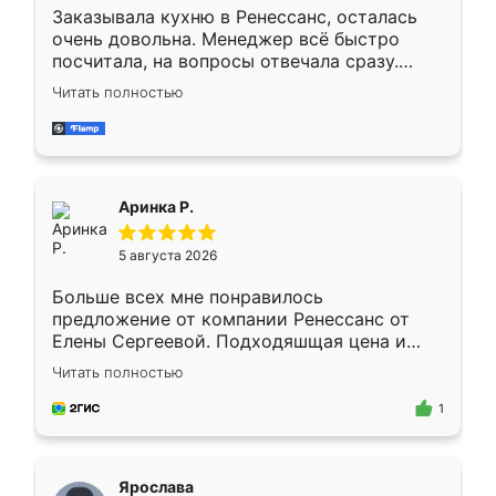
Заказывала кухню в Ренессанс, осталась
очень довольна. Менеджер всё быстро
посчитала, на вопросы отвечала сразу.
Замерщик приехал в субботу, подошёл к
Читать полностью
делу со всей ответственностью. Собрали
за день, ребята работали аккуратно, даже
пыли почти не было. Качество отличное,
ящики ходят плавно, ничего не скрипит.
Всё подошло как влитое.
Аринка Р.
5 августа 2026
Больше всех мне понравилось
предложение от компании Ренессанс от
Елены Сергеевой. Подходяшщая цена и
короткие сроки изготовления. Приехавший
Читать полностью
для замера сотрудник Владислав
предложил по моему эскизу самый
1
подходящий вариант шкафа. Немного его
видоизменил, получилось даже лучше, чем
я хотела.
Ярослава