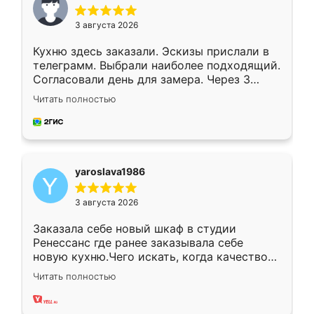
3 августа 2026
Кухню здесь заказали. Эскизы прислали в
телеграмм. Выбрали наиболее подходящий.
Согласовали день для замера. Через 3
недели кухня была уже готова. Остались
Читать полностью
довольны работой. Спасибо Ренессанс
мебель за качественную работу!
yaroslava1986
3 августа 2026
Заказала себе новый шкаф в студии
Ренессанс где ранее заказывала себе
новую кухню.Чего искать, когда качеством
вполне довольна. Служит кухня уже почти
Читать полностью
два года, нареканий нет.