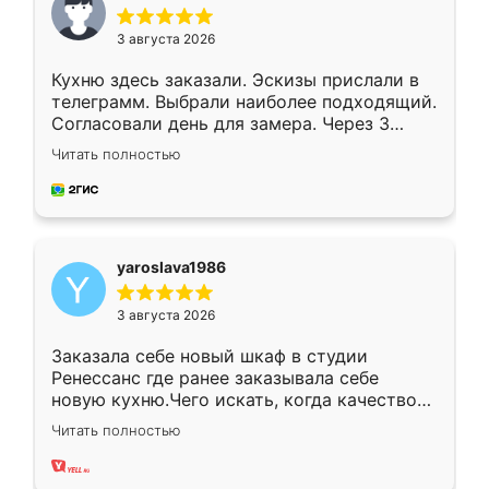
3 августа 2026
Кухню здесь заказали. Эскизы прислали в
телеграмм. Выбрали наиболее подходящий.
Согласовали день для замера. Через 3
недели кухня была уже готова. Остались
Читать полностью
довольны работой. Спасибо Ренессанс
мебель за качественную работу!
yaroslava1986
3 августа 2026
Заказала себе новый шкаф в студии
Ренессанс где ранее заказывала себе
новую кухню.Чего искать, когда качеством
вполне довольна. Служит кухня уже почти
Читать полностью
два года, нареканий нет.