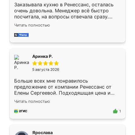
Заказывала кухню в Ренессанс, осталась
очень довольна. Менеджер всё быстро
посчитала, на вопросы отвечала сразу.
Замерщик приехал в субботу, подошёл к
Читать полностью
делу со всей ответственностью. Собрали
за день, ребята работали аккуратно, даже
пыли почти не было. Качество отличное,
ящики ходят плавно, ничего не скрипит.
Всё подошло как влитое.
Аринка Р.
5 августа 2026
Больше всех мне понравилось
предложение от компании Ренессанс от
Елены Сергеевой. Подходяшщая цена и
короткие сроки изготовления. Приехавший
Читать полностью
для замера сотрудник Владислав
предложил по моему эскизу самый
1
подходящий вариант шкафа. Немного его
видоизменил, получилось даже лучше, чем
я хотела.
Ярослава