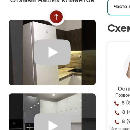
Отзывы наших клиентов
Часто 
Схе
Оста
Позвон
8 (
8 (
8 (
Или оставь