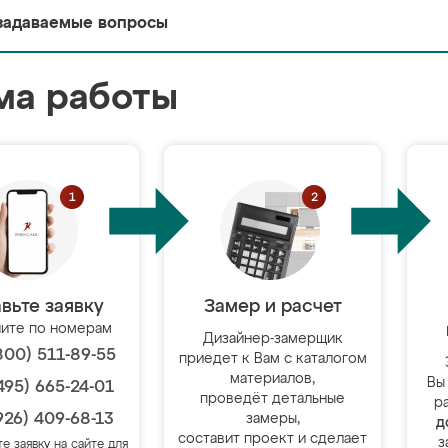
задаваемые вопросы
ма работы
вьте заявку
Замер и расчет
ите по номерам
Дизайнер-замерщик
800) 511-89-55
приедет к Вам с каталогом
материалов,
Вы
495) 665-24-01
проведёт детальные
р
926) 409-68-13
замеры,
д
составит проект и сделает
з
те заявку на сайте для