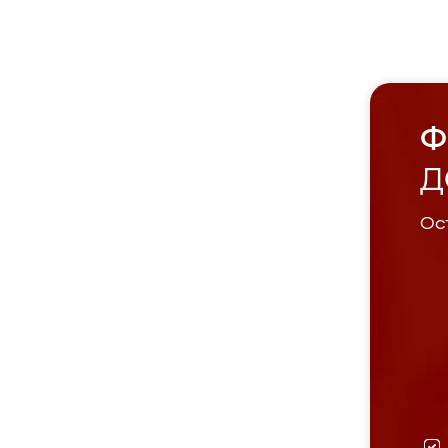
Ф
Д
Ост