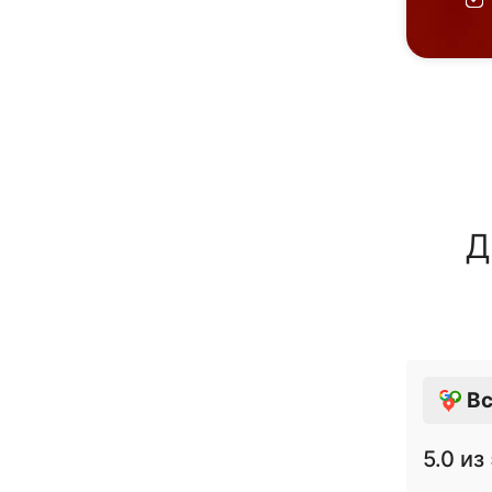
Д
Вс
5.0
из 