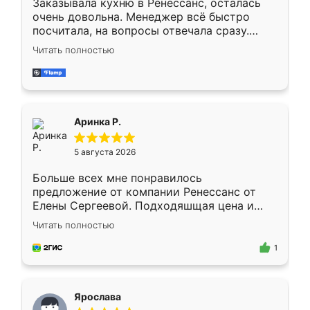
Заказывала кухню в Ренессанс, осталась
очень довольна. Менеджер всё быстро
посчитала, на вопросы отвечала сразу.
Замерщик приехал в субботу, подошёл к
Читать полностью
делу со всей ответственностью. Собрали
за день, ребята работали аккуратно, даже
пыли почти не было. Качество отличное,
ящики ходят плавно, ничего не скрипит.
Всё подошло как влитое.
Аринка Р.
5 августа 2026
Больше всех мне понравилось
предложение от компании Ренессанс от
Елены Сергеевой. Подходяшщая цена и
короткие сроки изготовления. Приехавший
Читать полностью
для замера сотрудник Владислав
предложил по моему эскизу самый
1
подходящий вариант шкафа. Немного его
видоизменил, получилось даже лучше, чем
я хотела.
Ярослава