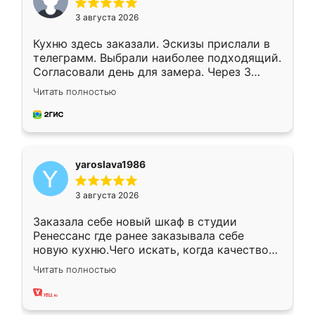
3 августа 2026
Кухню здесь заказали. Эскизы прислали в
телеграмм. Выбрали наиболее подходящий.
Согласовали день для замера. Через 3
недели кухня была уже готова. Остались
Читать полностью
довольны работой. Спасибо Ренессанс
мебель за качественную работу!
yaroslava1986
3 августа 2026
Заказала себе новый шкаф в студии
Ренессанс где ранее заказывала себе
новую кухню.Чего искать, когда качеством
вполне довольна. Служит кухня уже почти
Читать полностью
два года, нареканий нет.