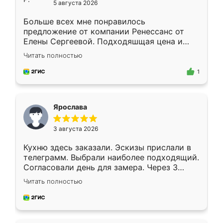
5 августа 2026
Больше всех мне понравилось
предложение от компании Ренессанс от
Елены Сергеевой. Подходяшщая цена и
короткие сроки изготовления. Приехавший
Читать полностью
для замера сотрудник Владислав
предложил по моему эскизу самый
1
подходящий вариант шкафа. Немного его
видоизменил, получилось даже лучше, чем
я хотела.
Ярослава
3 августа 2026
Кухню здесь заказали. Эскизы прислали в
телеграмм. Выбрали наиболее подходящий.
Согласовали день для замера. Через 3
недели кухня была уже готова. Остались
Читать полностью
довольны работой. Спасибо Ренессанс
мебель за качественную работу!