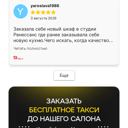
yaroslava1986
3 августа 2026
Заказала себе новый шкаф в студии
Ренессанс где ранее заказывала себе
новую кухню.Чего искать, когда качеством
вполне довольна. Служит кухня уже почти
Читать полностью
два года, нареканий нет.
Еще
ЗАКАЗАТЬ
БЕСПЛАТНОЕ ТАКСИ
ДО НАШЕГО САЛОНА