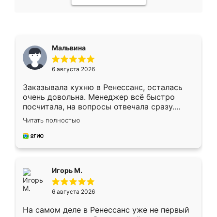
Мальвина
6 августа 2026
Заказывала кухню в Ренессанс, осталась
очень довольна. Менеджер всё быстро
посчитала, на вопросы отвечала сразу.
Замерщик приехал в субботу, подошёл к
Читать полностью
делу со всей ответственностью. Собрали
за день, ребята работали аккуратно, даже
пыли почти не было. Качество отличное,
ящики ходят плавно, ничего не скрипит.
Всё подошло как влитое.
Игорь М.
6 августа 2026
На самом деле в Ренессанс уже не первый