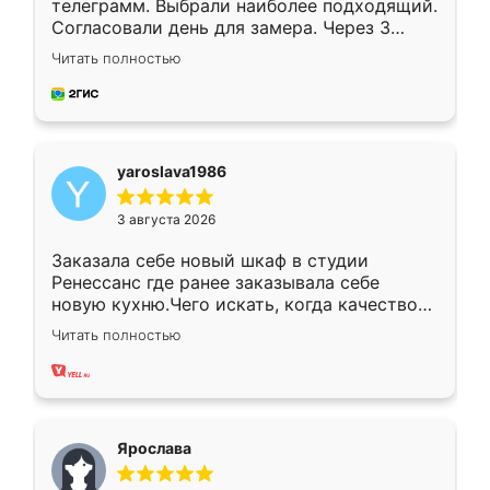
телеграмм. Выбрали наиболее подходящий.
Согласовали день для замера. Через 3
недели кухня была уже готова. Остались
Читать полностью
довольны работой. Спасибо Ренессанс
мебель за качественную работу!
yaroslava1986
3 августа 2026
Заказала себе новый шкаф в студии
Ренессанс где ранее заказывала себе
новую кухню.Чего искать, когда качеством
вполне довольна. Служит кухня уже почти
Читать полностью
два года, нареканий нет.
Ярослава