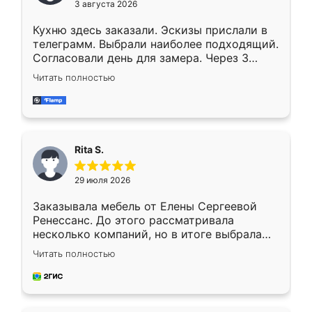
3 августа 2026
Кухню здесь заказали. Эскизы прислали в
телеграмм. Выбрали наиболее подходящий.
Согласовали день для замера. Через 3
недели кухня была уже готова. Остались
Читать полностью
довольны работой. Спасибо Ренессанс
мебель за качественную работу!
Rita S.
29 июля 2026
Заказывала мебель от Елены Сергеевой
Ренессанс. До этого рассматривала
несколько компаний, но в итоге выбрала
эту. Сначала обговорили условия, потом
Читать полностью
приехал замерщик, всё спокойно объяснил
и снял размеры. Изготовили в срок, с
доставкой тоже никаких проблем не
возникло. Сборку выполнили аккуратно,