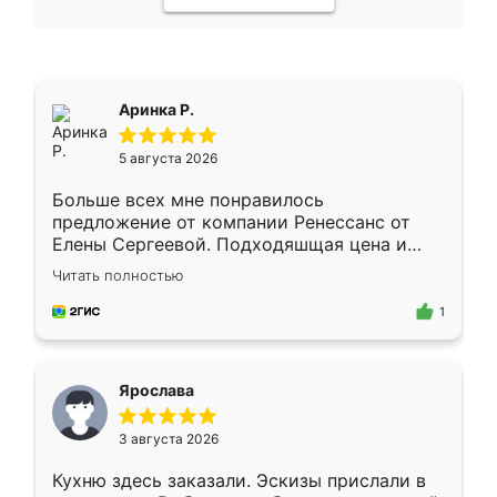
Аринка Р.
5 августа 2026
Больше всех мне понравилось
предложение от компании Ренессанс от
Елены Сергеевой. Подходяшщая цена и
короткие сроки изготовления. Приехавший
Читать полностью
для замера сотрудник Владислав
предложил по моему эскизу самый
1
подходящий вариант шкафа. Немного его
видоизменил, получилось даже лучше, чем
я хотела.
Ярослава
3 августа 2026
Кухню здесь заказали. Эскизы прислали в