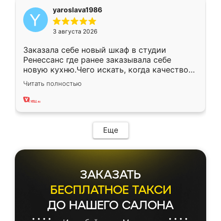
yaroslava1986
3 августа 2026
Заказала себе новый шкаф в студии
Ренессанс где ранее заказывала себе
новую кухню.Чего искать, когда качеством
вполне довольна. Служит кухня уже почти
Читать полностью
два года, нареканий нет.
Еще
ЗАКАЗАТЬ
БЕСПЛАТНОЕ ТАКСИ
ДО НАШЕГО САЛОНА