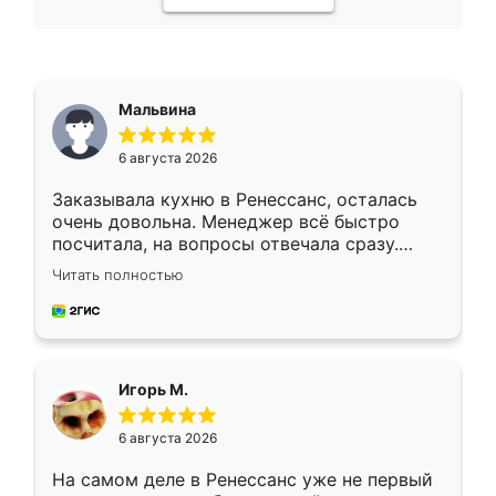
Мальвина
6 августа 2026
Заказывала кухню в Ренессанс, осталась
очень довольна. Менеджер всё быстро
посчитала, на вопросы отвечала сразу.
Замерщик приехал в субботу, подошёл к
Читать полностью
делу со всей ответственностью. Собрали
за день, ребята работали аккуратно, даже
пыли почти не было. Качество отличное,
ящики ходят плавно, ничего не скрипит.
Всё подошло как влитое.
Игорь М.
6 августа 2026
На самом деле в Ренессанс уже не первый