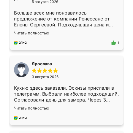
5 августа 2026
Больше всех мне понравилось
предложение от компании Ренессанс от
Елены Сергеевой. Подходяшщая цена и
короткие сроки изготовления. Приехавший
Читать полностью
для замера сотрудник Владислав
предложил по моему эскизу самый
1
подходящий вариант шкафа. Немного его
видоизменил, получилось даже лучше, чем
я хотела.
Ярослава
3 августа 2026
Кухню здесь заказали. Эскизы прислали в
телеграмм. Выбрали наиболее подходящий.
Согласовали день для замера. Через 3
недели кухня была уже готова. Остались
Читать полностью
довольны работой. Спасибо Ренессанс
мебель за качественную работу!