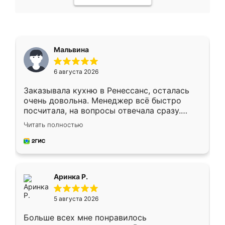
Мальвина
6 августа 2026
Заказывала кухню в Ренессанс, осталась
очень довольна. Менеджер всё быстро
посчитала, на вопросы отвечала сразу.
Замерщик приехал в субботу, подошёл к
Читать полностью
делу со всей ответственностью. Собрали
за день, ребята работали аккуратно, даже
пыли почти не было. Качество отличное,
ящики ходят плавно, ничего не скрипит.
Всё подошло как влитое.
Аринка Р.
5 августа 2026
Больше всех мне понравилось