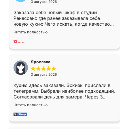
3 августа 2026
Заказала себе новый шкаф в студии
Ренессанс где ранее заказывала себе
новую кухню.Чего искать, когда качеством
вполне довольна. Служит кухня уже почти
Читать полностью
два года, нареканий нет.
Ярослава
3 августа 2026
Кухню здесь заказали. Эскизы прислали в
телеграмм. Выбрали наиболее подходящий.
Согласовали день для замера. Через 3
недели кухня была уже готова. Остались
Читать полностью
довольны работой. Спасибо Ренессанс
мебель за качественную работу!