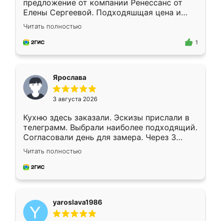
предложение от компании Ренессанс от
Елены Сергеевой. Подходяшщая цена и
короткие сроки изготовления. Приехавший
Читать полностью
для замера сотрудник Владислав
предложил по моему эскизу самый
1
подходящий вариант шкафа. Немного его
видоизменил, получилось даже лучше, чем
я хотела.
Ярослава
3 августа 2026
Кухню здесь заказали. Эскизы прислали в
телеграмм. Выбрали наиболее подходящий.
Согласовали день для замера. Через 3
недели кухня была уже готова. Остались
Читать полностью
довольны работой. Спасибо Ренессанс
мебель за качественную работу!
yaroslava1986