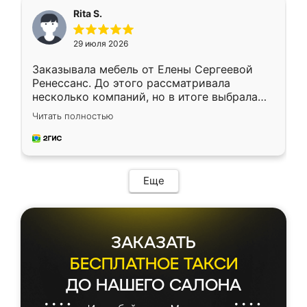
Rita S.
29 июля 2026
Заказывала мебель от Елены Сергеевой
Ренессанс. До этого рассматривала
несколько компаний, но в итоге выбрала
эту. Сначала обговорили условия, потом
Читать полностью
приехал замерщик, всё спокойно объяснил
и снял размеры. Изготовили в срок, с
доставкой тоже никаких проблем не
возникло. Сборку выполнили аккуратно,
мебель сразу встала на свое место без
Еще
каких-либо доработок. Качеством осталась
довольна, все выглядит так, как и ожидала.
ЗАКАЗАТЬ
БЕСПЛАТНОЕ ТАКСИ
ДО НАШЕГО САЛОНА