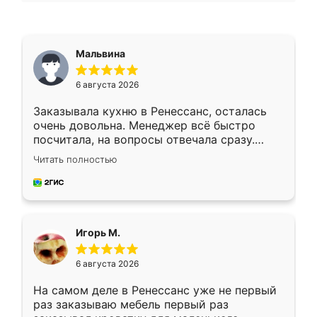
Мальвина
6 августа 2026
Заказывала кухню в Ренессанс, осталась
очень довольна. Менеджер всё быстро
посчитала, на вопросы отвечала сразу.
Замерщик приехал в субботу, подошёл к
Читать полностью
делу со всей ответственностью. Собрали
за день, ребята работали аккуратно, даже
пыли почти не было. Качество отличное,
ящики ходят плавно, ничего не скрипит.
Всё подошло как влитое.
Игорь М.
6 августа 2026
На самом деле в Ренессанс уже не первый
раз заказываю мебель первый раз