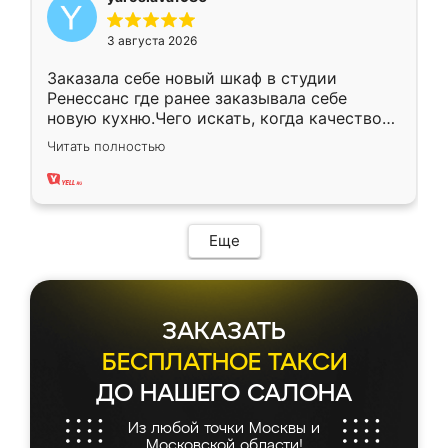
3 августа 2026
Заказала себе новый шкаф в студии
Ренессанс где ранее заказывала себе
новую кухню.Чего искать, когда качеством
вполне довольна. Служит кухня уже почти
Читать полностью
два года, нареканий нет.
Еще
ЗАКАЗАТЬ
БЕСПЛАТНОЕ ТАКСИ
ДО НАШЕГО САЛОНА
Из любой точки Москвы и
Московской области!