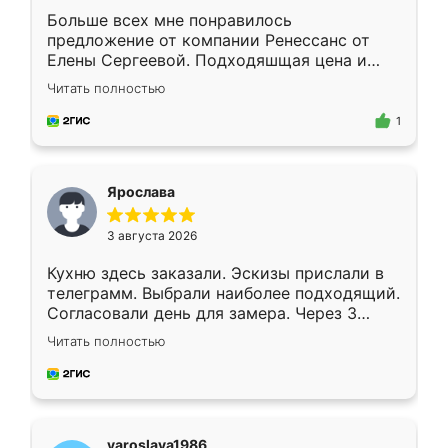
Больше всех мне понравилось
предложение от компании Ренессанс от
Елены Сергеевой. Подходяшщая цена и
короткие сроки изготовления. Приехавший
Читать полностью
для замера сотрудник Владислав
предложил по моему эскизу самый
1
подходящий вариант шкафа. Немного его
видоизменил, получилось даже лучше, чем
я хотела.
Ярослава
3 августа 2026
Кухню здесь заказали. Эскизы прислали в
телеграмм. Выбрали наиболее подходящий.
Согласовали день для замера. Через 3
недели кухня была уже готова. Остались
Читать полностью
довольны работой. Спасибо Ренессанс
мебель за качественную работу!
yaroslava1986