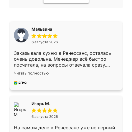
Мальвина
6 августа 2026
Заказывала кухню в Ренессанс, осталась
очень довольна. Менеджер всё быстро
посчитала, на вопросы отвечала сразу.
Замерщик приехал в субботу, подошёл к
Читать полностью
делу со всей ответственностью. Собрали
за день, ребята работали аккуратно, даже
пыли почти не было. Качество отличное,
ящики ходят плавно, ничего не скрипит.
Всё подошло как влитое.
Игорь М.
6 августа 2026
На самом деле в Ренессанс уже не первый