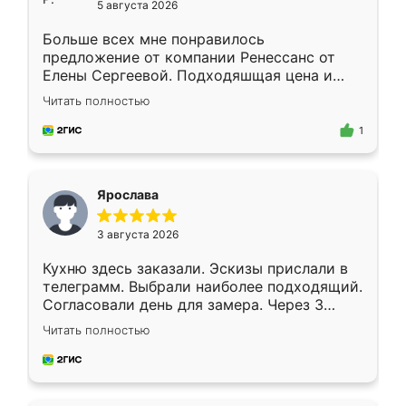
5 августа 2026
Больше всех мне понравилось
предложение от компании Ренессанс от
Елены Сергеевой. Подходяшщая цена и
короткие сроки изготовления. Приехавший
Читать полностью
для замера сотрудник Владислав
предложил по моему эскизу самый
1
подходящий вариант шкафа. Немного его
видоизменил, получилось даже лучше, чем
я хотела.
Ярослава
3 августа 2026
Кухню здесь заказали. Эскизы прислали в
телеграмм. Выбрали наиболее подходящий.
Согласовали день для замера. Через 3
недели кухня была уже готова. Остались
Читать полностью
довольны работой. Спасибо Ренессанс
мебель за качественную работу!