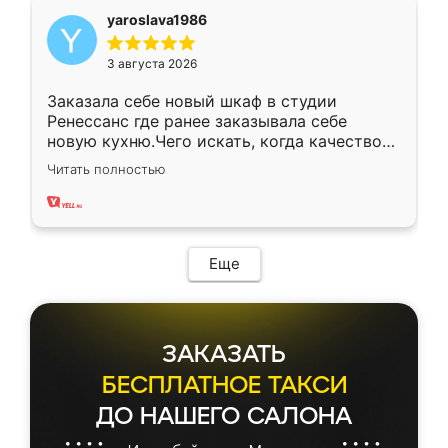
yaroslava1986
3 августа 2026
Заказала себе новый шкаф в студии
Ренессанс где ранее заказывала себе
новую кухню.Чего искать, когда качеством
вполне довольна. Служит кухня уже почти
Читать полностью
два года, нареканий нет.
Еще
ЗАКАЗАТЬ
БЕСПЛАТНОЕ ТАКСИ
ДО НАШЕГО САЛОНА