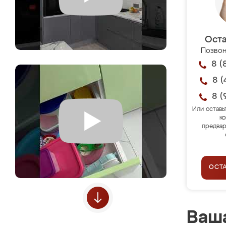
Оста
Позвон
8 (
8 (
8 (
Или оставь
ко
предвар
ОСТ
Ваша