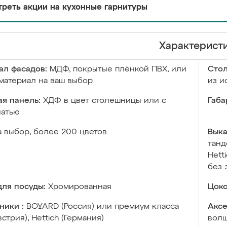
реть акции на кухонные гарнитуры
Характерист
ал фасадов:
МДФ, покрытые плёнкой ПВХ, или
Сто
материал на ваш выбор
из и
я панель:
ХДФ в цвет столешницы или с
Габа
чатью
а выбор, более 200 цветов
Выка
танд
Hett
без 
ля посуды:
Хромированная
Цоко
ники :
BOYARD (Россия) или премиум класса
Аксе
встрия), Hettich (Германия)
волш