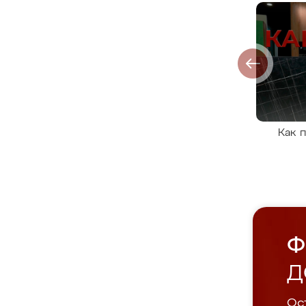
Как 
Ф
Д
Ост