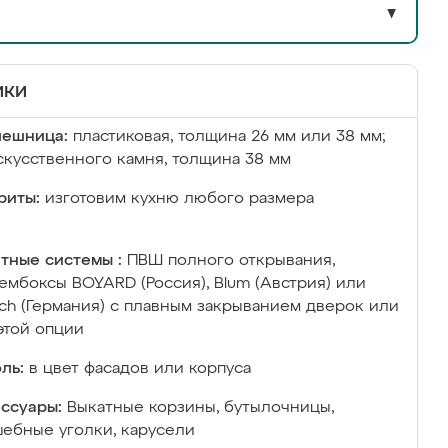
▼
ики
лешница:
пластиковая, толщина 26 мм или 38 мм;
скусственного камня, толщина 38 мм
риты:
изготовим кухню любого размера
тные системы :
ПВШ полного открывания,
ембоксы BOYARD (Россия), Blum (Австрия) или
ich (Германия) с плавным закрыванием дверок или
этой опции
ль:
в цвет фасадов или корпуса
ссуары:
Выкатные корзины, бутылочницы,
ебные уголки, карусели