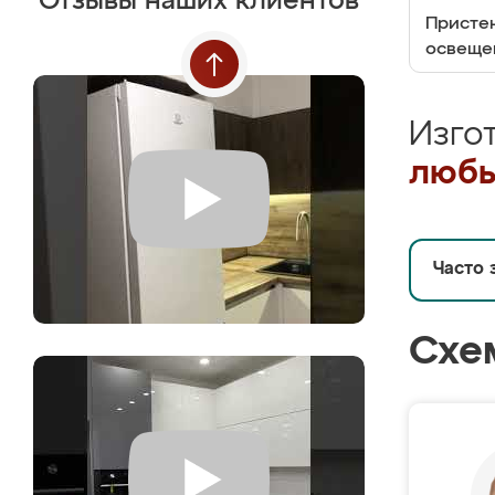
Отзывы наших клиентов
Пристен
освеще
Изго
любы
Часто 
Схе