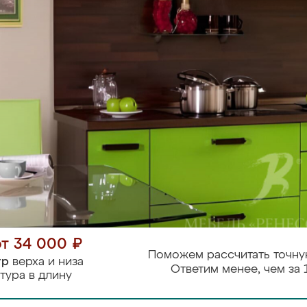
от 34 000 ₽
Поможем рассчитать точну
тр
верха и низа
Ответим менее, чем за 
тура в длину