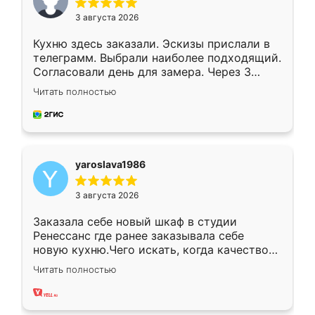
3 августа 2026
Кухню здесь заказали. Эскизы прислали в
телеграмм. Выбрали наиболее подходящий.
Согласовали день для замера. Через 3
недели кухня была уже готова. Остались
Читать полностью
довольны работой. Спасибо Ренессанс
мебель за качественную работу!
yaroslava1986
3 августа 2026
Заказала себе новый шкаф в студии
Ренессанс где ранее заказывала себе
новую кухню.Чего искать, когда качеством
вполне довольна. Служит кухня уже почти
Читать полностью
два года, нареканий нет.