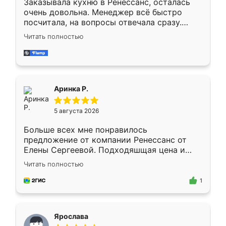
Заказывала кухню в Ренессанс, осталась
очень довольна. Менеджер всё быстро
посчитала, на вопросы отвечала сразу.
Замерщик приехал в субботу, подошёл к
Читать полностью
делу со всей ответственностью. Собрали
за день, ребята работали аккуратно, даже
пыли почти не было. Качество отличное,
ящики ходят плавно, ничего не скрипит.
Всё подошло как влитое.
Аринка Р.
5 августа 2026
Больше всех мне понравилось
предложение от компании Ренессанс от
Елены Сергеевой. Подходяшщая цена и
короткие сроки изготовления. Приехавший
Читать полностью
для замера сотрудник Владислав
предложил по моему эскизу самый
1
подходящий вариант шкафа. Немного его
видоизменил, получилось даже лучше, чем
я хотела.
Ярослава