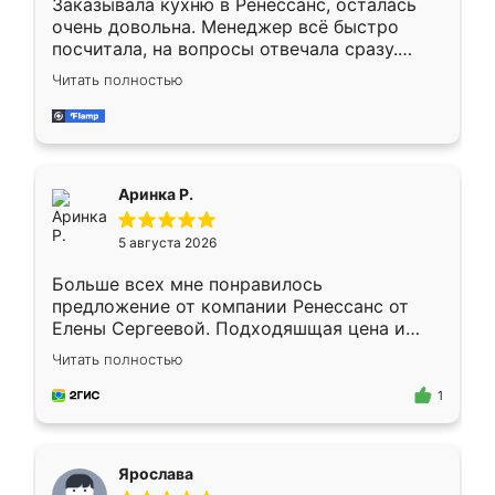
Заказывала кухню в Ренессанс, осталась
очень довольна. Менеджер всё быстро
посчитала, на вопросы отвечала сразу.
Замерщик приехал в субботу, подошёл к
Читать полностью
делу со всей ответственностью. Собрали
за день, ребята работали аккуратно, даже
пыли почти не было. Качество отличное,
ящики ходят плавно, ничего не скрипит.
Всё подошло как влитое.
Аринка Р.
5 августа 2026
Больше всех мне понравилось
предложение от компании Ренессанс от
Елены Сергеевой. Подходяшщая цена и
короткие сроки изготовления. Приехавший
Читать полностью
для замера сотрудник Владислав
предложил по моему эскизу самый
1
подходящий вариант шкафа. Немного его
видоизменил, получилось даже лучше, чем
я хотела.
Ярослава