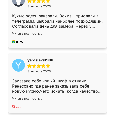
3 августа 2026
Кухню здесь заказали. Эскизы прислали в
телеграмм. Выбрали наиболее подходящий.
Согласовали день для замера. Через 3
недели кухня была уже готова. Остались
Читать полностью
довольны работой. Спасибо Ренессанс
мебель за качественную работу!
yaroslava1986
3 августа 2026
Заказала себе новый шкаф в студии
Ренессанс где ранее заказывала себе
новую кухню.Чего искать, когда качеством
вполне довольна. Служит кухня уже почти
Читать полностью
два года, нареканий нет.