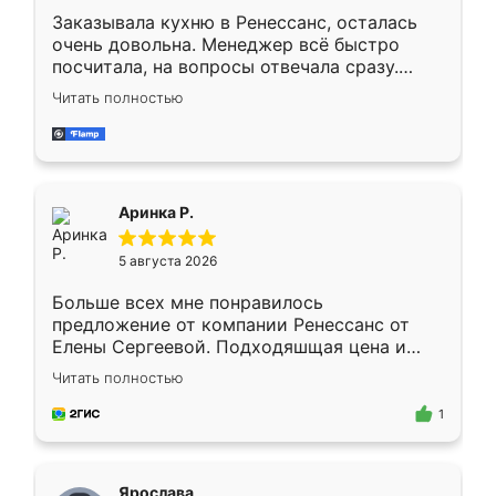
Заказывала кухню в Ренессанс, осталась
очень довольна. Менеджер всё быстро
посчитала, на вопросы отвечала сразу.
Замерщик приехал в субботу, подошёл к
Читать полностью
делу со всей ответственностью. Собрали
за день, ребята работали аккуратно, даже
пыли почти не было. Качество отличное,
ящики ходят плавно, ничего не скрипит.
Всё подошло как влитое.
Аринка Р.
5 августа 2026
Больше всех мне понравилось
предложение от компании Ренессанс от
Елены Сергеевой. Подходяшщая цена и
короткие сроки изготовления. Приехавший
Читать полностью
для замера сотрудник Владислав
предложил по моему эскизу самый
1
подходящий вариант шкафа. Немного его
видоизменил, получилось даже лучше, чем
я хотела.
Ярослава