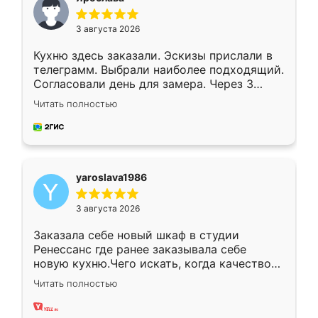
3 августа 2026
Кухню здесь заказали. Эскизы прислали в
телеграмм. Выбрали наиболее подходящий.
Согласовали день для замера. Через 3
недели кухня была уже готова. Остались
Читать полностью
довольны работой. Спасибо Ренессанс
мебель за качественную работу!
yaroslava1986
3 августа 2026
Заказала себе новый шкаф в студии
Ренессанс где ранее заказывала себе
новую кухню.Чего искать, когда качеством
вполне довольна. Служит кухня уже почти
Читать полностью
два года, нареканий нет.