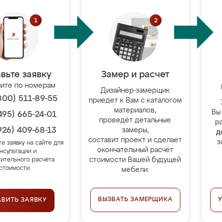
вьте заявку
Замер и расчет
ите по номерам
Дизайнер-замерщик
800) 511-89-55
приедет к Вам с каталогом
материалов,
Вы
495) 665-24-01
проведёт детальные
р
926) 409-68-13
замеры,
д
составит проект и сделает
з
те заявку на сайте для
окончательный расчёт
нсультации и
стоимости Вашей будущей
ительного расчёта
стоимости.
мебели.
ВЫЗВАТЬ ЗАМЕРЩИКА
АВИТЬ ЗАЯВКУ