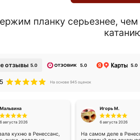
ержим планку серьезнее, чем
катани
е отзывы
5.0
5.0
5.0
5
На основе
945
оценок
Мальвина
Игорь М.
6 августа 2026
6 августа 2026
ала кухню в Ренессанс,
На самом деле в Ренес