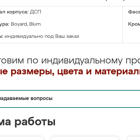
ал корпуса:
ДСП
Фаса
ура:
Boyard, Blum
Кром
ы:
индивидуально под Ваш заказ
товим по индивидуальному про
е размеры, цвета и материа
задаваемые вопросы
ма работы