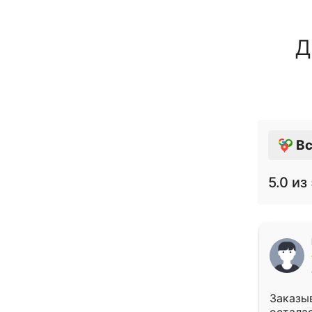
Д
Вс
5.0
из 
Заказыв