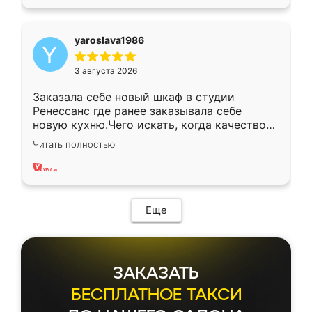
yaroslava1986
3 августа 2026
Заказала себе новый шкаф в студии
Ренессанс где ранее заказывала себе
новую кухню.Чего искать, когда качеством
вполне довольна. Служит кухня уже почти
Читать полностью
два года, нареканий нет.
Еще
ЗАКАЗАТЬ
БЕСПЛАТНОЕ ТАКСИ