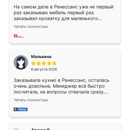
На самом деле в Ренессанс уже не первый
раз заказываю мебель первый раз
заказывал кроватку для маленького
ребёнка при его рождении ,во второй раз
Читать полностью
заказал шкаф-купе. По качеству очень
хорошее сборка достаточно быстрая,
также адекватные цены. До этого
сравнивал с разными конкурентами в этом
сегменте ,выбор у конкурентов куда
Мальвина
меньше, здесь же он более разнообразный.
Мне нравится ,если что-то потребуется из
6 августа 2026
мебели буду заказывать только здесь.
Заказывала кухню в Ренессанс, осталась
очень довольна. Менеджер всё быстро
посчитала, на вопросы отвечала сразу.
Замерщик приехал в субботу, подошёл к
Читать полностью
делу со всей ответственностью. Собрали
за день, ребята работали аккуратно, даже
пыли почти не было. Качество отличное,
ящики ходят плавно, ничего не скрипит.
Всё подошло как влитое.
Аринка Р.