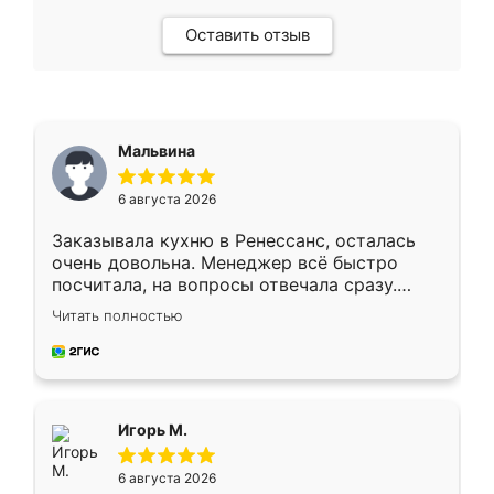
Оставить отзыв
Мальвина
6 августа 2026
Заказывала кухню в Ренессанс, осталась
очень довольна. Менеджер всё быстро
посчитала, на вопросы отвечала сразу.
Замерщик приехал в субботу, подошёл к
Читать полностью
делу со всей ответственностью. Собрали
за день, ребята работали аккуратно, даже
пыли почти не было. Качество отличное,
ящики ходят плавно, ничего не скрипит.
Всё подошло как влитое.
Игорь М.
6 августа 2026