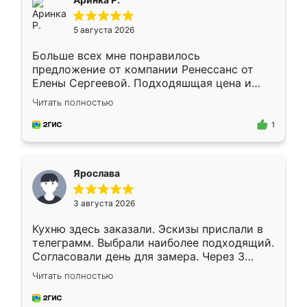
5 августа 2026
Больше всех мне понравилось
предложение от компании Ренессанс от
Елены Сергеевой. Подходяшщая цена и
короткие сроки изготовления. Приехавший
Читать полностью
для замера сотрудник Владислав
предложил по моему эскизу самый
1
подходящий вариант шкафа. Немного его
видоизменил, получилось даже лучше, чем
я хотела.
Ярослава
3 августа 2026
Кухню здесь заказали. Эскизы прислали в
телеграмм. Выбрали наиболее подходящий.
Согласовали день для замера. Через 3
недели кухня была уже готова. Остались
Читать полностью
довольны работой. Спасибо Ренессанс
мебель за качественную работу!