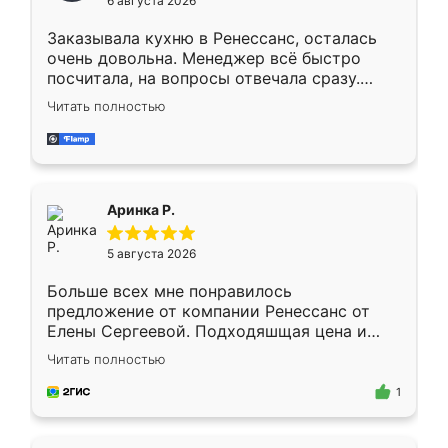
6 августа 2026
мебели буду заказывать только здесь.
Заказывала кухню в Ренессанс, осталась
очень довольна. Менеджер всё быстро
посчитала, на вопросы отвечала сразу.
Замерщик приехал в субботу, подошёл к
Читать полностью
делу со всей ответственностью. Собрали
за день, ребята работали аккуратно, даже
пыли почти не было. Качество отличное,
ящики ходят плавно, ничего не скрипит.
Всё подошло как влитое.
Аринка Р.
5 августа 2026
Больше всех мне понравилось
предложение от компании Ренессанс от
Елены Сергеевой. Подходяшщая цена и
короткие сроки изготовления. Приехавший
Читать полностью
для замера сотрудник Владислав
предложил по моему эскизу самый
1
подходящий вариант шкафа. Немного его
видоизменил, получилось даже лучше, чем