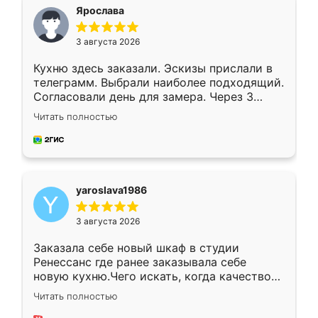
я хотела.
Ярослава
3 августа 2026
Кухню здесь заказали. Эскизы прислали в
телеграмм. Выбрали наиболее подходящий.
Согласовали день для замера. Через 3
недели кухня была уже готова. Остались
Читать полностью
довольны работой. Спасибо Ренессанс
мебель за качественную работу!
yaroslava1986
3 августа 2026
Заказала себе новый шкаф в студии
Ренессанс где ранее заказывала себе
новую кухню.Чего искать, когда качеством
вполне довольна. Служит кухня уже почти
Читать полностью
два года, нареканий нет.